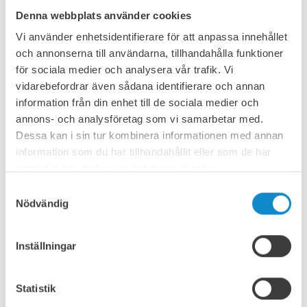
Siktar används för att separera och klassificera olika
Denna webbplats använder cookies
storlekar av krossat berg, grus och andra bulkmaterial. De
Vi använder enhetsidentifierare för att anpassa innehållet
säkerställer att slutprodukten uppfyller specifika
storlekskrav för byggande, gruvdrift och andra industriella
och annonserna till användarna, tillhandahålla funktioner
applikationer.
för sociala medier och analysera vår trafik. Vi
vidarebefordrar även sådana identifierare och annan
Lutze Group är en distributör av olika varumärken och
information från din enhet till de sociala medier och
erbjuder en mängd horisontella, lutande och
bananformade mobila och stationära siktar samt
annons- och analysföretag som vi samarbetar med.
trumsiktar för ett brett spektrum av applikationer:
Dessa kan i sin tur kombinera informationen med annan
information som du har tillhandahållit eller som de har
Metso i Danmark
samlat in när du har använt deras tjänster.
Sandvik i Tyskland, Belgien, Nederländerna och
Luxemburg
Samtyckesval
Nödvändig
SMT Stichweh i Belgien och Nederländerna
FABO i Tyskland
RubbleCrusher i Danmark och Tyskland
Inställningar
Bläddra bland bilderna på vänster sida för att se några av
modellerna.
Statistik
Utöver vårt utbud av siktar kan vi även erbjuda ett brett