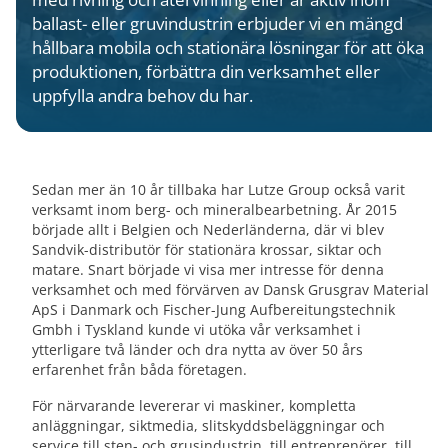
ballast- eller gruvindustrin erbjuder vi en mängd
hållbara mobila och stationära lösningar för att öka
produktionen, förbättra din verksamhet eller
uppfylla andra behov du har.
Sedan mer än 10 år tillbaka har Lutze Group också varit
verksamt inom berg- och mineralbearbetning. År 2015
började allt i Belgien och Nederländerna, där vi blev
Sandvik-distributör för stationära krossar, siktar och
matare. Snart började vi visa mer intresse för denna
verksamhet och med förvärven av Dansk Grusgrav Material
ApS i Danmark och Fischer-Jung Aufbereitungstechnik
Gmbh i Tyskland kunde vi utöka vår verksamhet i
ytterligare två länder och dra nytta av över 50 års
erfarenhet från båda företagen.
För närvarande levererar vi maskiner, kompletta
anläggningar, siktmedia, slitskyddsbeläggningar och
service till sten- och grusindustrin, till entreprenörer, till