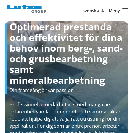
svenska
Meny
Optimerad prestanda
och effektivitet för dina
behov inom berg-, sand-
och grusbearbetning
samt
mineralbearbetning
Din framgång är vår passion
Professionella medarbetare med många års
erfarenhet samlade under ett och samma tak är
redo att hjälpa dig att välja rätt utrustning för din
applikation. För dig som är entreprenör, arbetar
med rivning och återvinning eller är aktiv inom