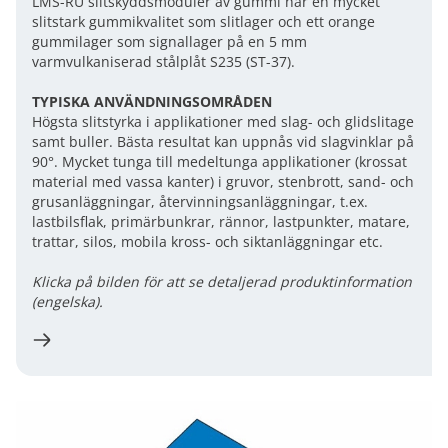
LMS-RU slitskyddsmoduler av gummi har en mycket
slitstark gummikvalitet som slitlager och ett orange
gummilager som signallager på en 5 mm
varmvulkaniserad stålplåt S235 (ST-37).
TYPISKA ANVÄNDNINGSOMRÅDEN
Högsta slitstyrka i applikationer med slag- och glidslitage
samt buller. Bästa resultat kan uppnås vid slagvinklar på
90°. Mycket tunga till medeltunga applikationer (krossat
material med vassa kanter) i gruvor, stenbrott, sand- och
grusanläggningar, återvinningsanläggningar, t.ex.
lastbilsflak, primärbunkrar, rännor, lastpunkter, matare,
trattar, silos, mobila kross- och siktanläggningar etc.
Klicka på bilden för att se detaljerad produktinformation
(engelska).