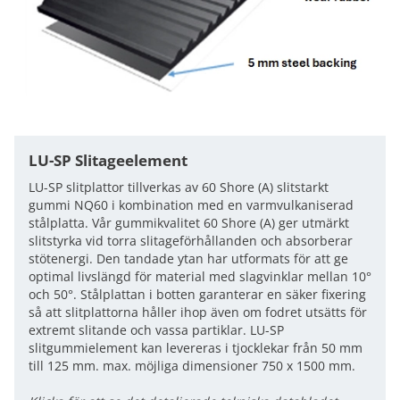
LU-SP Slitageelement
LU-SP slitplattor tillverkas av 60 Shore (A) slitstarkt
gummi NQ60 i kombination med en varmvulkaniserad
stålplatta. Vår gummikvalitet 60 Shore (A) ger utmärkt
slitstyrka vid torra slitageförhållanden och absorberar
stötenergi. Den tandade ytan har utformats för att ge
optimal livslängd för material med slagvinklar mellan 10°
och 50°. Stålplattan i botten garanterar en säker fixering
så att slitplattorna håller ihop även om fodret utsätts för
extremt slitande och vassa partiklar. LU-SP
slitgummielement kan levereras i tjocklekar från 50 mm
till 125 mm. max. möjliga dimensioner 750 x 1500 mm.