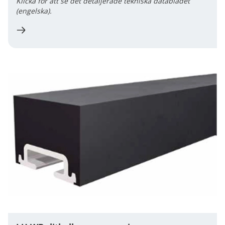
Klicka för att se det detaljerade tekniska databladet
(engelska).