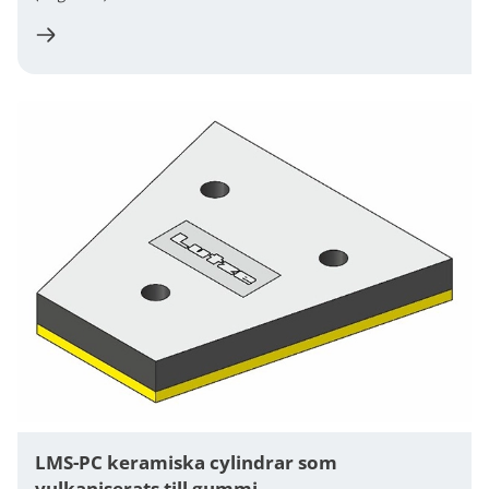
LMS-PC keramiska cylindrar som
vulkaniserats till gummi