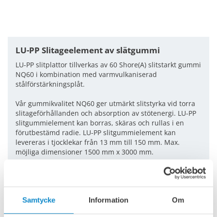
LU-PP Slitageelement av slätgummi
LU-PP slitplattor tillverkas av 60 Shore(A) slitstarkt gummi
NQ60 i kombination med varmvulkaniserad
stålförstärkningsplåt.
Vår gummikvalitet NQ60 ger utmärkt slitstyrka vid torra
slitageförhållanden och absorption av stötenergi. LU-PP
slitgummielement kan borras, skäras och rullas i en
förutbestämd radie. LU-PP slitgummielement kan
levereras i tjocklekar från 13 mm till 150 mm. Max.
möjliga dimensioner 1500 mm x 3000 mm.
Klicka för att se det detaljerade tekniska databladet
(engelska).
Samtycke
Information
Om