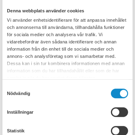
Denna webbplats använder cookies
Vi använder enhetsidentifierare för att anpassa innehållet
och annonserna till användarna, tillhandahålla funktioner
för sociala medier och analysera vår trafik. Vi
vidarebefordrar även sådana identifierare och annan
information från din enhet till de sociala medier och
annons- och analysföretag som vi samarbetar med.
Dessa kan i sin tur kombinera informationen med annan
information som du har tillhandahållit eller som de har
samlat in när du har använt deras tjänster.
Samtyckesval
Nödvändig
LU-PC Keramiska/gummibaserade slitdelar
Inställningar
LU-PC är en kombination av 92% AL2O3 keramiska
cylindrar/mosaik och gummi för högsta slitstyrka.
Keramisk-mosaik/gummiplattor med kontaktskikt.
Statistik
Keramiska cylindrar och andra insatser med 5 mm