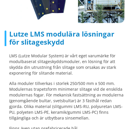
Lutze LMS modulära lösningar
för slitageskydd
LMS (Lutze Modular System) är vårt eget varumärke för
modulbaserat slitageskyddsmoduler, en lösning för att
skydda din utrustning från slitage som orsakas av stark
exponering för slitande material.
Alla moduler tillverkas i storlek 250/500 mm x 500 mm.
Modulernas trapetsform minimerar slitage vid de enskilda
modulernas fogar. För mekanisk fastsättning av modulerna
(genomgående bultar, svetsbultar) är 3 fästhål redan
gjorda. Olika material (slitgummi LMS-RU, polyuretan LMS-
PU, polyeten LMS-PE, keramik/gummi LMS-PC) finns
tillgängliga och är utbytbara sinsemellan.
Finns även utan prefabricerade hål.