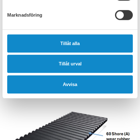
stålbaksida S235 (ST-37) för enkel mekanisk infästning
(bultsvetsning). Det vulkaniserade stålunderlägget gör
Marknadsföring
det enkelt att anpassa insatserna till
användningsområdena och förhindrar damm och
materialspill. LU-PC keramik-/gummiplattor finns i
tjocklekar från 8 mm (4 mm keramisk mosaik) upp till 95
mm (70 mm keramiska specialinsatser).
Tillåt alla
Klicka för att se det detaljerade tekniska databladet
(engelska).
Tillåt urval
Avvisa