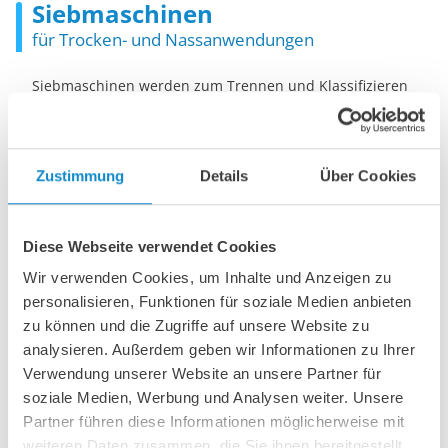
Siebmaschinen
für Trocken- und Nassanwendungen
Siebmaschinen werden zum Trennen und Klassifizieren
unterschiedlich großer Schotter-, Kies- und anderer
Schüttgüter eingesetzt. Sie stellen sicher, dass das
Endprodukt die spezifischen Größenanforderungen für
Bau, Bergbau und andere industrielle Anwendungen
Zustimmung
Details
Über Cookies
erfüllt.
Die Lutze Group vertreibt verschiedene Marken und bietet
eine Vielzahl horizontaler, geneigter und bananenförmiger
Diese Webseite verwendet Cookies
mobiler und stationärer Siebe sowie Trommelsiebe für ein
Wir verwenden Cookies, um Inhalte und Anzeigen zu
breites Anwendungsspektrum:
personalisieren, Funktionen für soziale Medien anbieten
Sandvik, Fabo und RubbleCrusher in Deutschland
zu können und die Zugriffe auf unsere Website zu
Metso und RubbleCrusher in Dänemark
analysieren. Außerdem geben wir Informationen zu Ihrer
Sandvik in Belgien, den Niederlanden und Luxemburg
Verwendung unserer Website an unsere Partner für
SMT Stichweh in Belgien und den Niederlanden
soziale Medien, Werbung und Analysen weiter. Unsere
Partner führen diese Informationen möglicherweise mit
Scrollen Sie durch die Bilder auf der linken Seite, um
einige der Modelle zu entdecken.
weiteren Daten zusammen, die Sie ihnen bereitgestellt