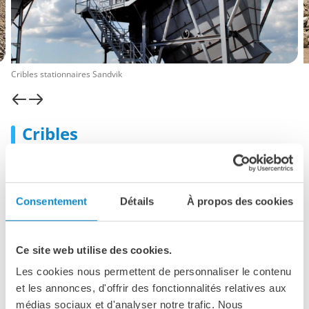
Cribles stationnaires Sandvik
Cribles
pour les applications sèches et humides
Les installations de criblage sont utilisées pour séparer et
classifier la pierre concassée, le gravier et d’autres
Consentement
Détails
À propos des cookies
matériaux en vrac selon leur taille. Elles garantissent que
le produit final respecte les spécifications requises pour
des applications dans la construction, l’exploitation minière
Ce site web utilise des cookies.
et l’industrie.
Les cookies nous permettent de personnaliser le contenu
Le groupe Lutze est distributeur de plusieurs marques et
et les annonces, d'offrir des fonctionnalités relatives aux
propose un large éventail d’installations de criblage
horizontales, inclinées et en forme de banane, mobiles ou
médias sociaux et d'analyser notre trafic. Nous