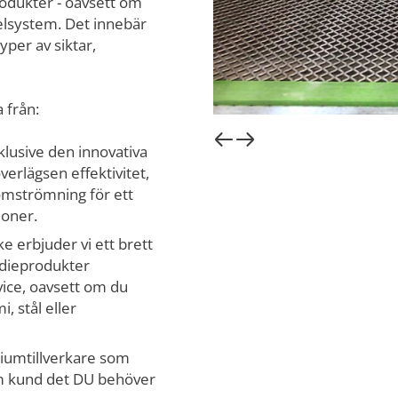
odukter - oavsett om
elsystem. Det innebär
typer av siktar,
 från:
klusive den innovativa
erlägsen effektivitet,
omströmning för ett
ioner.
e erbjuder vi ett brett
edieprodukter
ice, oavsett om du
, stål eller
iumtillverkare som
som kund det DU behöver