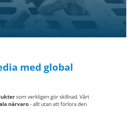
edia med global
dukter
som verkligen gör skillnad. Vårt
ala närvaro
- allt utan att förlora den