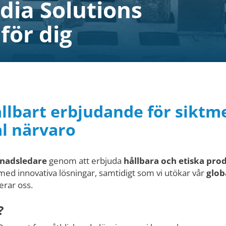
dia Solutions
för dig
ållbart erbjudande för siktm
al närvaro
nadsledare
genom att erbjuda
hållbara och etiska pro
ed innovativa lösningar, samtidigt som vi utökar vår
glob
erar oss.
?