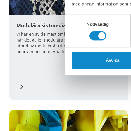
med annan information som du 
Samtyckesval
Nödvändig
Modulära siktmedia
Vi har en av de mest omfattande produktportföljerna
när det gäller modulära siktningsmedia. Vårt breda
utbud av moduler är utformat för att möta de olika
behoven hos moderna industrier och företag.
Avvisa