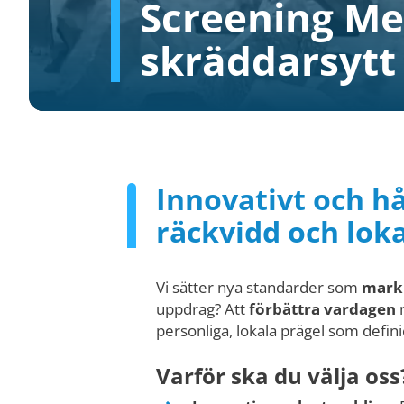
Screening Me
skräddarsytt 
Innovativt och h
räckvidd och lok
Vi sätter nya standarder som
mark
uppdrag? Att
förbättra vardagen
m
personliga, lokala prägel som defini
Varför ska du välja oss