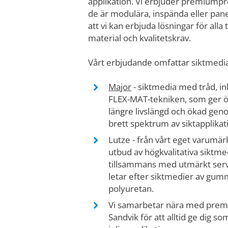
applikation. Vi erbjuder premiumpr
de är modulära, inspända eller pan
att vi kan erbjuda lösningar för alla 
material och kvalitetskrav.
Vårt erbjudande omfattar siktmedia
Major
- siktmedia med tråd, in
FLEX-MAT-tekniken, som ger öv
längre livslängd och ökad gen
brett spektrum av siktapplikat
Lutze - från vårt eget varumärk
utbud av högkvalitativa siktm
tillsammans med utmärkt serv
letar efter siktmedier av gummi
polyuretan.
Vi samarbetar nära med prem
Sandvik för att alltid ge dig 