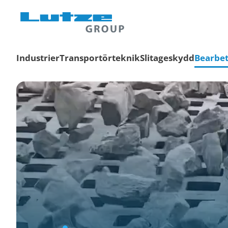
Industrier
Transportörteknik
Slitageskydd
Bearbet