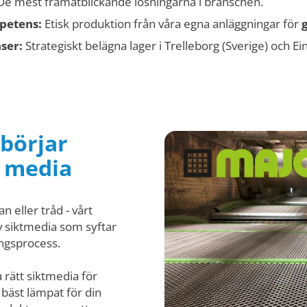
e mest framåtblickande lösningarna i branschen.
petens:
Etisk produktion från våra egna anläggningar för
ser:
Strategiskt belägna lager i Trelleborg (Sverige) och Ei
 börjar
t media
 eller tråd - vårt
v siktmedia som syftar
ingsprocess.
ja rätt siktmedia för
 bäst lämpat för din