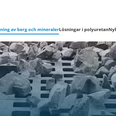
ning av berg och mineraler
Lösningar i polyuretan
Ny