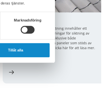
deras tjänster.
Marknadsföring
Siktpaneler
Vårt utbud av paneler för siktning innehåller ett
omfattande sortiment av lösningar för siktning av
grova till mellanstora ytor, inklusive både
självbärande siktpaneler och paneler som stöds av
underliggande strukturer. Klicka här för att läsa mer.
Tillåt alla