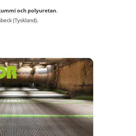
gummi och polyuretan
.
nbeck (Tyskland).