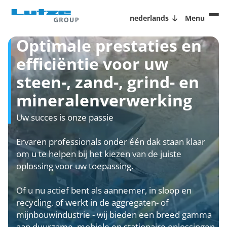
nederlands
Menu
Optimale prestaties en
efficiëntie voor uw
steen-, zand-, grind- en
mineralenverwerking
Uw succes is onze passie
Ervaren professionals onder één dak staan klaar
om u te helpen bij het kiezen van de juiste
oplossing voor uw toepassing.
Of u nu actief bent als aannemer, in sloop en
recycling, of werkt in de aggregaten- of
mijnbouwindustrie - wij bieden een breed gamma
aan duurzame, mobiele en stationaire oplossingen,