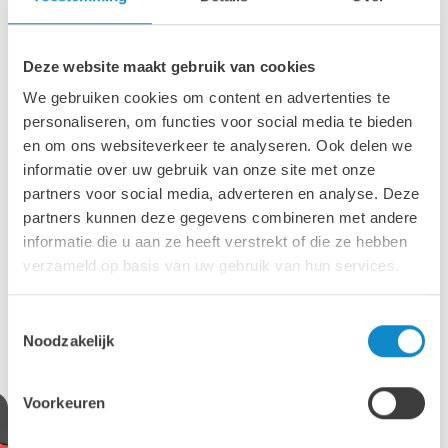
en biedt een ruim aanbod van horizontale, hellende en
banaanvormige zeefinstallaties, zowel mobiel als stationair,
én trommelzeven voor uiteenlopende toepassingen:
Deze website maakt gebruik van cookies
Sandvik in België, Nederland en Luxemburg
We gebruiken cookies om content en advertenties te
Sandvik, Fabo en RubbleCrusher in Duitsland
personaliseren, om functies voor social media te bieden
Metso en RubbleCrusher en Denemarken
en om ons websiteverkeer te analyseren. Ook delen we
informatie over uw gebruik van onze site met onze
Scroll door de afbeeldingen hiernaast om enkele modellen
te ontdekken.
partners voor social media, adverteren en analyse. Deze
partners kunnen deze gegevens combineren met andere
Naast zeefmachines kunnen we u ook van dienst zijn met
informatie die u aan ze heeft verstrekt of die ze hebben
een breed scala aan
zeefdoeken van rubber en
verzameld op basis van uw gebruik van hun services.
polyurethaan
en
stofafdichtingsoplossingen
.
Toestemmingsselectie
Bekijk onze zeefoplossingen van dichterbij
Noodzakelijk
Voorkeuren