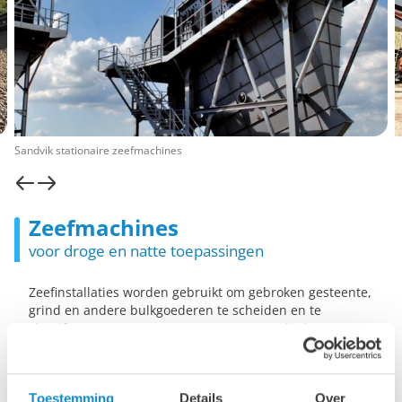
Sandvik stationaire zeefmachines
Zeefmachines
voor droge en natte toepassingen
Zeefinstallaties worden gebruikt om gebroken gesteente,
grind en andere bulkgoederen te scheiden en te
classificeren op grootte. Ze zorgen ervoor dat het
eindproduct voldoet aan de gewenste specificaties voor
toepassingen in de bouw, mijnbouw en industrie.
De Lutze Group is distributeur van verschillende merken
Toestemming
Details
Over