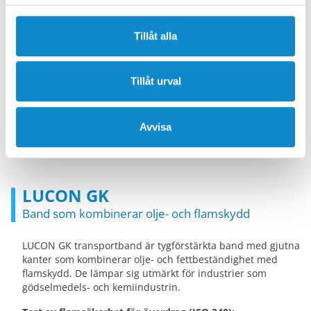
LUCON NQ Grip Top
Band med strukturerad yta för lutande
Tillåt alla
materialtransport
LUCON NQ Grip Top band är tillverkade med normala
Tillåt urval
LuCon NQ vävar, förstärkta med en strukturerad yta. Den
strukturerade gummiytan gör att materialet får bättre
grepp vilket gör dem användbara i applikationer där gods
Avvisa
transporteras i en lutning på 20 till 35°.
LUCON GK
Band som kombinerar olje- och flamskydd
LUCON GK transportband är tygförstärkta band med gjutna
kanter som kombinerar olje- och fettbeständighet med
flamskydd. De lämpar sig utmärkt för industrier som
gödselmedels- och kemiindustrin.