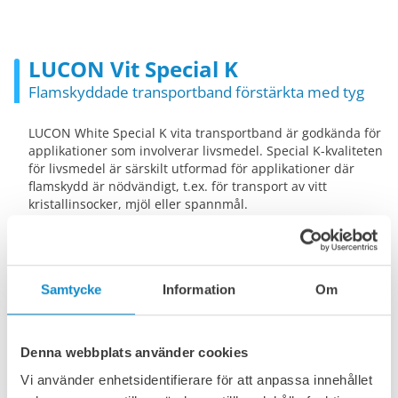
LUCON Vit Special K
Flamskyddade transportband förstärkta med tyg
LUCON White Special K vita transportband är godkända för
applikationer som involverar livsmedel. Special K-kvaliteten
för livsmedel är särskilt utformad för applikationer där
flamskydd är nödvändigt, t.ex. för transport av vitt
kristallinsocker, mjöl eller spannmål.
Industrier där LUCON White Special K-band huvudsakligen
används:
Sockerindustrin
Samtycke
Information
Om
Saltindustrin
Industri för livsmedelsbearbetning
Denna webbplats använder cookies
ATEX: utrustningsgrupp II, kategori 3, zon G2/D22
flamprov (ISO 340):
Vi använder enhetsidentifierare för att anpassa innehållet