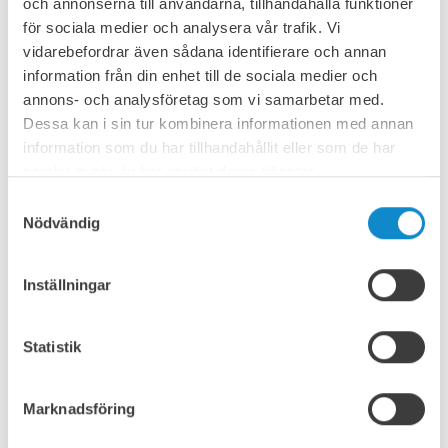
och annonserna till användarna, tillhandahålla funktioner
Summan av efterbränningstiden från 6 prover: max.
för sociala medier och analysera vår trafik. Vi
45 sekunder
vidarebefordrar även sådana identifierare och annan
Varaktighet för efterbränningstid från enskilt prov:
information från din enhet till de sociala medier och
max. 15 sekunder
annons- och analysföretag som vi samarbetar med.
3x108
Maximalt elektriskt motstånd (ISO 284):
Ω
Dessa kan i sin tur kombinera informationen med annan
information som du har tillhandahållit eller som de har
samlat in när du har använt deras tjänster.
LUCON W
Samtyckesval
Nödvändig
För transport av mycket slipande bulkmaterial
LUCON W är en kvalitet som kan användas i sand-, grus-
Inställningar
och cementtillämpningar, inom stålindustrin, i hamnar,
stenbrott och många andra industrisektorer. Dess
specialgummi motstår små och vassa, slipande material
Statistik
med hög materialacceleration.
Marknadsföring