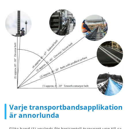
Varje transportbandsapplikation
är annorlunda
Släta band (1) används för horisontell transport upp till ca