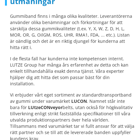
utmaningar
Gummiband finns i många olika kvaliteter. Leverantörerna
använder olika benämningar och förkortningar för att
särskilja dessa gummikvaliteter (t.ex. Y, X, W, Z, D, H, L,
MOR, OR, G, OilGM, ROS, UHR, RMA1, FDA, ... etc.). Listan
är oändlig och det är en riktig djungel för kunderna att
hitta rätt i.
I de flesta fall har kunderna inte kompetensen internt.
LUTZE Group har många års erfarenhet av detta och kan
enkelt tillhandahålla exakt denna tjänst. Våra experter
hjälper dig att hitta det som passar bäst för din
installation.
Vi erbjuder vårt eget sortiment av standardtransportband
av gummi under varumärket
LUCON
. Namnet står inte
bara för
LUtze
CONveyor
belts, utan också för högkvalitativ
tillverkning enligt strikt fastställda specifikationer till våra
utvalda produktionspartners över hela världen.
Tillsammans med varumärket tar vi fullt ansvar för att välja
rätt partner och se till att de levererade banden uppfyller
kundens krav.