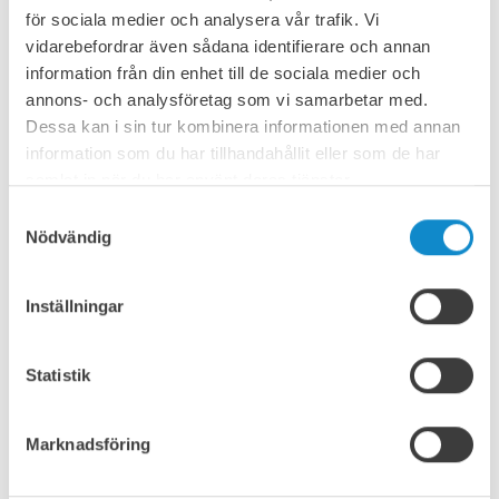
för sociala medier och analysera vår trafik. Vi
vidarebefordrar även sådana identifierare och annan
information från din enhet till de sociala medier och
annons- och analysföretag som vi samarbetar med.
Dessa kan i sin tur kombinera informationen med annan
information som du har tillhandahållit eller som de har
samlat in när du har använt deras tjänster.
Samtyckesval
Nödvändig
Inställningar
Intern visuell kvalitetskontroll
Statistik
Alla gipsplatteband som vi skickar till våra kunder
genomgår alltid en visuell inspektion. Banden kontrolleras
för avvikelser på täckplattorna. Tjocklek och hårdhet
kontrolleras på flera ställen över hela bandets längd. En
Marknadsföring
detaljerad rapport sammanställs sedan och skickas till
kunden.