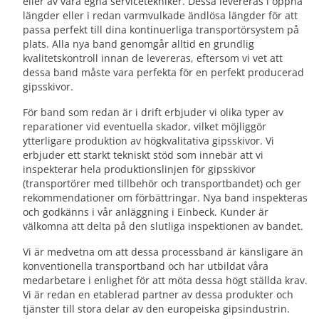
eller av våra egna servicetekniker. Dessa levereras i öppna
längder eller i redan varmvulkade ändlösa längder för att
passa perfekt till dina kontinuerliga transportörsystem på
plats. Alla nya band genomgår alltid en grundlig
kvalitetskontroll innan de levereras, eftersom vi vet att
dessa band måste vara perfekta för en perfekt producerad
gipsskivor.
För band som redan är i drift erbjuder vi olika typer av
reparationer vid eventuella skador, vilket möjliggör
ytterligare produktion av högkvalitativa gipsskivor. Vi
erbjuder ett starkt tekniskt stöd som innebär att vi
inspekterar hela produktionslinjen för gipsskivor
(transportörer med tillbehör och transportbandet) och ger
rekommendationer om förbättringar. Nya band inspekteras
och godkänns i vår anläggning i Einbeck. Kunder är
välkomna att delta på den slutliga inspektionen av bandet.
Vi är medvetna om att dessa processband är känsligare än
konventionella transportband och har utbildat våra
medarbetare i enlighet för att möta dessa högt ställda krav.
Vi är redan en etablerad partner av dessa produkter och
tjänster till stora delar av den europeiska gipsindustrin.