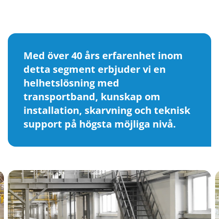
Med över 40 års erfarenhet inom
detta segment erbjuder vi en
helhetslösning med
transportband, kunskap om
installation, skarvning och teknisk
support på högsta möjliga nivå.