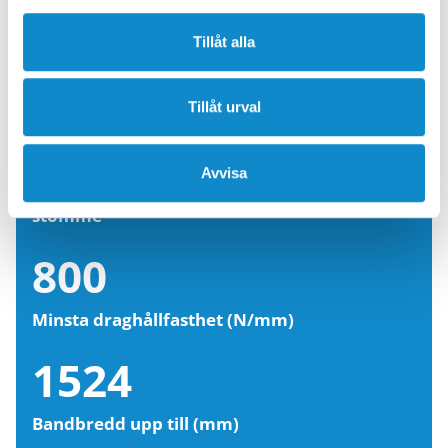
Tillåt alla
Data på bandet
Tillåt urval
5
Avvisa
EP (polyester/polyamid) tyglager, fuktresistent
stomme
800
Minsta draghållfasthet (N/mm)
1524
Bandbredd upp till (mm)