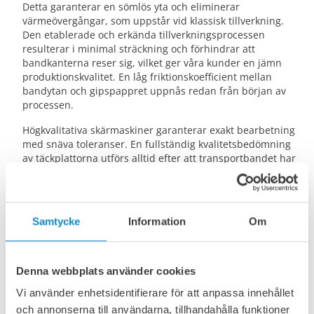
Detta garanterar en sömlös yta och eliminerar
värmeövergångar, som uppstår vid klassisk tillverkning.
Den etablerade och erkända tillverkningsprocessen
resulterar i minimal sträckning och förhindrar att
bandkanterna reser sig, vilket ger våra kunder en jämn
produktionskvalitet. En låg friktionskoefficient mellan
bandytan och gipspappret uppnås redan från början av
processen.
Högkvalitativa skärmaskiner garanterar exakt bearbetning
med snäva toleranser. En fullständig kvalitetsbedömning
av täckplattorna utförs alltid efter att transportbandet har
färdigställts. Många av de LUCON-gipsplatteband som vi
har installerat fungerar fortfarande framgångsrikt även
efter 20 års drift. Dessa långa livslängder visar att vi
levererar gipsplatteband och skarvar av högsta kvalitet.
Samtycke
Information
Om
Denna webbplats använder cookies
Vi använder enhetsidentifierare för att anpassa innehållet
och annonserna till användarna, tillhandahålla funktioner