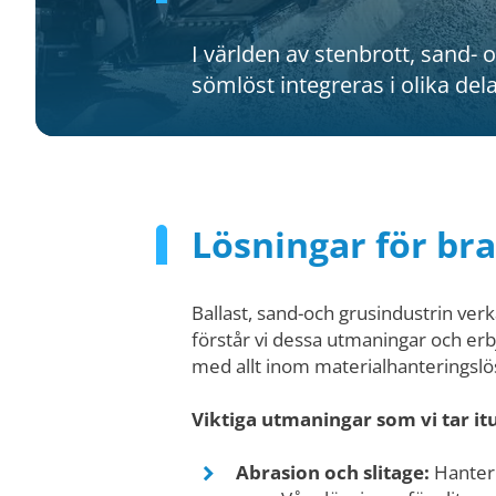
I världen av stenbrott, sand-
sömlöst integreras i olika del
Lösningar för bra
Ballast, sand-och grusindustrin ver
förstår vi dessa utmaningar och erb
med allt inom materialhanteringslösni
Viktiga utmaningar som vi tar it
Abrasion och slitage:
Hanteri