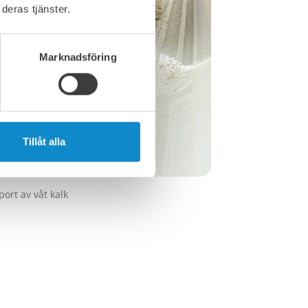
deras tjänster.
Marknadsföring
Tillåt alla
ort av våt kalk