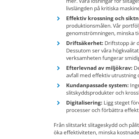
mer. Våra lösningar för slita
livslängden på kritiska maskin
Effektiv krossning och siktn
produktionsmålen. Vår portföl
genomströmningen, minska tid
Driftsäkerhet:
Driftstopp är 
Dessutom ser våra högkvalitati
verksamheten fungerar smidig
Efterlevnad av miljökrav:
De
avfall med effektiv utrustning 
Kundanpassade system:
Inge
slitskyddsprodukter och krossl
Digitalisering:
Ligg steget fö
processer och förbättra effekt
Från slitstarkt slitageskydd och påli
öka effektiviteten, minska kostnade