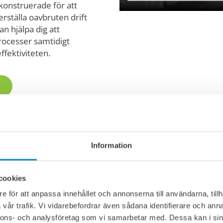
konstruerade för att
erställa oavbruten drift
an hjälpa dig att
rocesser samtidigt
fektiviteten.
Information
ar för
cookies
tioner
e för att anpassa innehållet och annonserna till användarna, tillh
vår trafik. Vi vidarebefordrar även sådana identifierare och anna
liknande material har
nnons- och analysföretag som vi samarbetar med. Dessa kan i sin