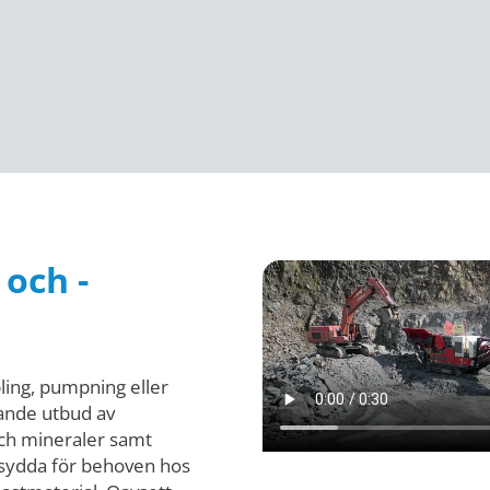
och -
pling, pumpning eller
tande utbud av
och mineraler samt
sydda för behoven hos