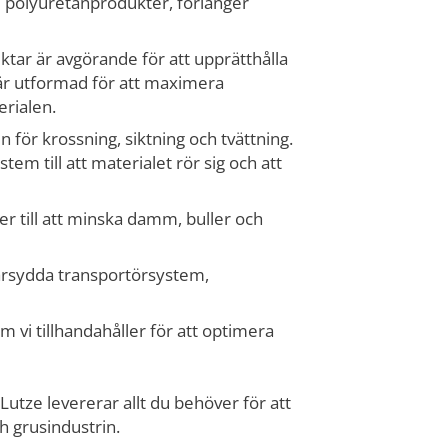
e polyuretanprodukter, förlänger
siktar är avgörande för att upprätthålla
är utformad för att maximera
rialen.
 för krossning, siktning och tvättning.
m till att materialet rör sig och att
per till att minska damm, buller och
darsydda transportörsystem,
om vi tillhandahåller för att optimera
 Lutze levererar allt du behöver för att
h grusindustrin.