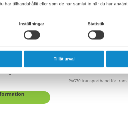
Med både
har tillhandahållit eller som de har samlat in när du har använt 
de lösningar kan vi
aningar.
Inställningar
Statistik
rt plastalternativ
erställer att inget
dning, rea gips, bränd
astnar på bandet.
Tillåt urval
ra in på denna dyra
 rengöra runt dina
PVG70 transportband för transp
nformation