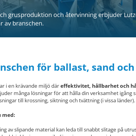
 och grusproduktion och återvinning erbjuder Lu
ar av branschen.
nschen för ballast, sand och
kar i en krävande miljö där
effektivitet, hållbarhet och h
juder många lösningar för att hålla din verksamhet igång sm
ngar till krossning, siktning och tvättning (i vissa länder).
u med:
ng av slipande material kan leda till snabbt slitage på ut