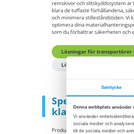
remskivor och slitskyddssystem är 
klara de tuffaste förhållandena, säk
och minimera stilleståndstiden. Vi k
optimera dina materialhanteringsp
som du förbättrar säkerheten och ef
Lösningar för transportörer
Lösningar för slitageskydd
Samtycke
Specifika lösning
Denna webbplats använder 
kladdiga applika
Vi använder enhetsidentifierar
sociala medier och analysera 
Producenter av kalk, sandsten och 
till de sociala medier och a