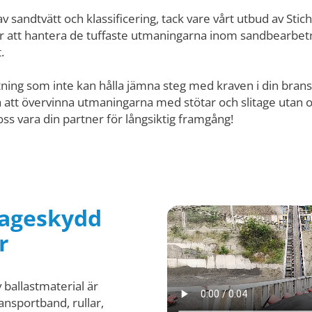
v sandtvätt och klassificering, tack vare vårt utbud av St
att hantera de tuffaste utmaningarna inom sandbearbetning
.
ning som inte kan hålla jämna steg med kraven i din bransch
 att övervinna utmaningarna med stötar och slitage utan o
t oss vara din partner för långsiktig framgång!
itageskydd
r
v ballastmaterial är
ansportband, rullar,