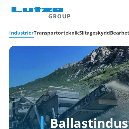
Industrier
Transportörteknik
Slitageskydd
Bearbet
Ballastindus