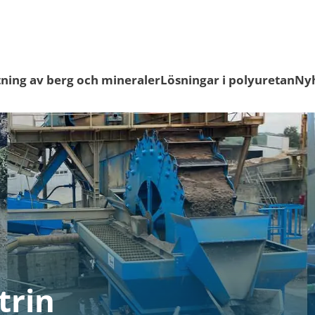
ning av berg och mineraler
Lösningar i polyuretan
Ny
trin