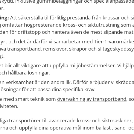
geskydd, inklusive gummibeläggningar och specialanpassad
er.
ing:
Att säkerställa tillförlitlig prestanda från krossar och 
j omfattar högpresterande kross- och siktutrustning som 
en för driftstopp och hantera även de mest slipande mate
dyrt och det är därför vi samarbetar med Tier-1-varumärken
va transportband, remskivor, skrapor och slitageskyddssyste
t.
t blir allt viktigare att uppfylla miljöbestämmelser. Vi hjäl
och hållbara lösningar.
n verksamhet är den andra lik. Därför erbjuder vi skräd
ösningar för att passa dina specifika krav.
re med smart teknik som
övervakning av transportband
, s
iviteten.
tliga transportörer till avancerade kross- och siktmaskiner,
rna och uppfylla dina operativa mål inom ballast-, sand- oc