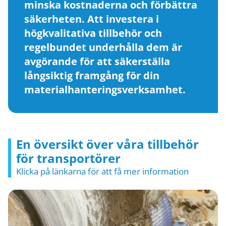
minska kostnaderna och förbättra
säkerheten. Att investera i
högkvalitativa tillbehör och
regelbundet underhålla dem är
avgörande för att säkerställa
långsiktig framgång för din
materialhanteringsverksamhet.
En översikt över våra tillbehör
för transportörer
Klicka på länkarna för att få mer information