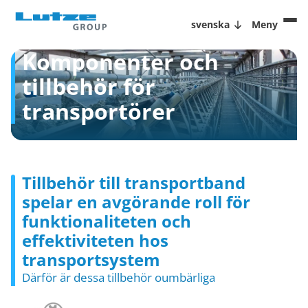
svenska
Meny
Komponenter och
tillbehör för
transportörer
Tillbehör till transportband
spelar en avgörande roll för
funktionaliteten och
effektiviteten hos
transportsystem
Därför är dessa tillbehör oumbärliga