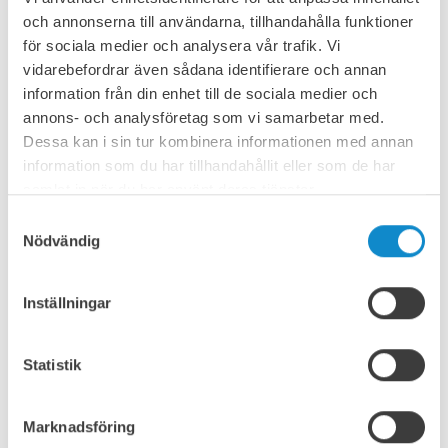
och annonserna till användarna, tillhandahålla funktioner
för sociala medier och analysera vår trafik. Vi
vidarebefordrar även sådana identifierare och annan
information från din enhet till de sociala medier och
annons- och analysföretag som vi samarbetar med.
Dessa kan i sin tur kombinera informationen med annan
information som du har tillhandahållit eller som de har
samlat in när du har använt deras tjänster.
Dämp- och glidbäddar
Samtyckesval
Medan dämpbalkar absorberar kraften från materialet
Nödvändig
vid pålastning, minskar glidbalkar friktionen under
bandet och tillåter en enklare tätning mot spill. Båda
lösningarna används i situationer där det är avgörande
Inställningar
att minimera slitaget och optimera materialflödet.
Statistik
Marknadsföring