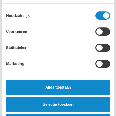
kwasten
Toestemmingsselectie
®
LUWIREP
70 Starter set - art.nr. 480380001
Noodzakelijk
Voorkeuren
Statistieken
Marketing
Alles toestaan
Selectie toestaan