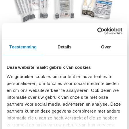
®
LUWIREP
70 Starter set
Toestemming
Details
Over
®
LUWIREP
70 starter- & profi-set
Kant-en-klare sets om uw reparatiewerk te
verlichten
Deze website maakt gebruik van cookies
We gebruiken cookies om content en advertenties te
Wil je de eindeloze mogelijkheden van onze slimme
®
personaliseren, om functies voor social media te bieden
LUWIREP
reparatieoplossing ervaren, koop dan een
startersset
bestaande uit:
en om ons websiteverkeer te analyseren. Ook delen we
informatie over uw gebruik van onze site met onze
®
5 L
UWIREP
70-patronen 50 ml
partners voor social media, adverteren en analyse. Deze
10 mengkoppen
partners kunnen deze gegevens combineren met andere
1 pistool
informatie die u aan ze heeft verstrekt of die ze hebben
1 blik Lutze reinigingsmiddel 1 l
verzameld op basis van uw gebruik van hun services.
®
1 blik
LUWIREP
primer 250 ml