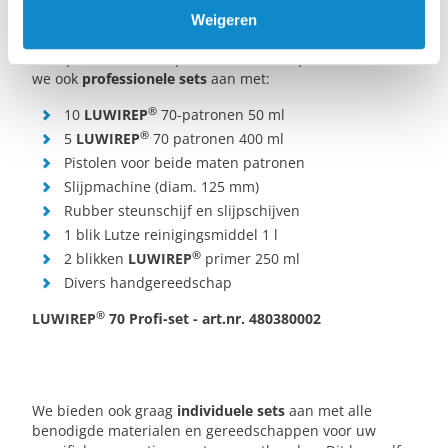
®
LUWIREP
70 Profi-set
Weigeren
Voor professionele reparaties aan transportbanden bieden
we ook
professionele sets
aan met:
®
10
LUWIREP
70-patronen 50 ml
®
5
LUWIREP
70 patronen 400 ml
Pistolen voor beide maten patronen
Slijpmachine (diam. 125 mm)
Rubber steunschijf en slijpschijven
1 blik Lutze reinigingsmiddel 1 l
®
2 blikken
LUWIREP
primer 250 ml
Divers handgereedschap
®
LUWIREP
70 Profi-set - art.nr. 480380002
We bieden ook graag
individuele sets
aan met alle
benodigde materialen en gereedschappen voor uw