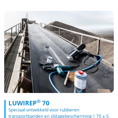
®
LUWIREP
70
Speciaal ontwikkeld voor rubberen
transportbanden en slijtagebescherming | 70 ± 5