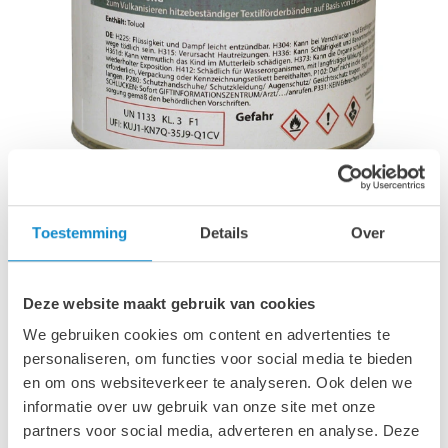
LUCON HR T3E Textiel
Toestemming
Details
Over
Voor warme vulkanisatie en reparaties van
hittebestendige textieltransportbanden op basis van
EPDM-elastomeren.
Deze website maakt gebruik van cookies
Verpakking
We gebruiken cookies om content en advertenties te
1000 ml blik (art.nr. CA3322-1)
personaliseren, om functies voor social media te bieden
en om ons websiteverkeer te analyseren. Ook delen we
Klik om de infosheet te bekijken
informatie over uw gebruik van onze site met onze
partners voor social media, adverteren en analyse. Deze