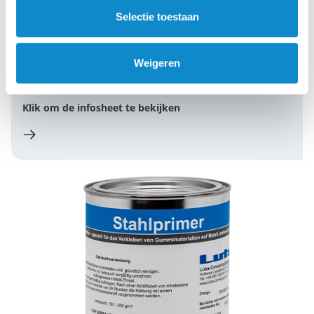
Selectie toestaan
Verpakking
1000 ml blik (art.nr. CA2723)
25 l ton (art.nr. CA2728)
Weigeren
175 kg vat (art.nr. CA1885)
Klik om de infosheet te bekijken