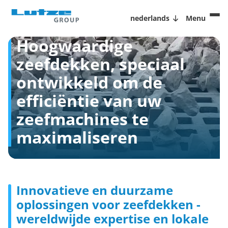
nederlands
Menu
Hoogwaardige
zeefdekken, speciaal
ontwikkeld om de
efficiëntie van uw
zeefmachines te
maximaliseren
Innovatieve en duurzame
oplossingen voor zeefdekken -
wereldwijde expertise en lokale