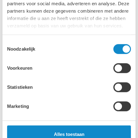
onderliggende structuren. Klik hier voor meer
partners voor social media, adverteren en analyse. Deze
informatie.
partners kunnen deze gegevens combineren met andere
informatie die u aan ze heeft verstrekt of die ze hebben
verzameld op basis van uw gebruik van hun services.
Toestemmingsselectie
Noodzakelijk
Voorkeuren
Statistieken
Marketing
Alles toestaan