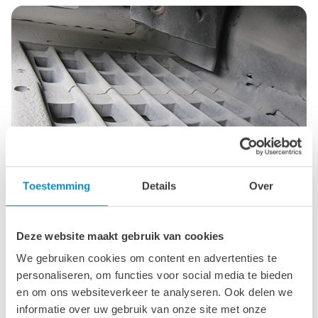
Toestemming
Details
Over
Deze website maakt gebruik van cookies
Zeefmediapanelen
We gebruiken cookies om content en advertenties te
Ons aanbod zeefpanelen bevat een uitgebreide reeks
personaliseren, om functies voor social media te bieden
oplossingen voor het zeven van grove tot middelzware
en om ons websiteverkeer te analyseren. Ook delen we
materialen, waaronder zowel zelfdragende zeefpanelen
informatie over uw gebruik van onze site met onze
als panelen die worden ondersteund door