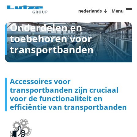
nederlands
Menu
Onderdelen en
toebehoren voor
transportbanden
Accessoires voor
transportbanden zijn cruciaal
voor de functionaliteit en
efficiëntie van transportbanden