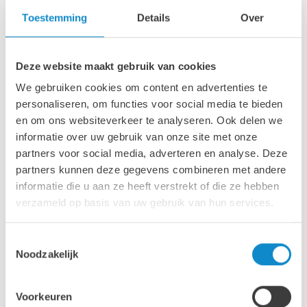
Toestemming
Details
Over
Deze website maakt gebruik van cookies
We gebruiken cookies om content en advertenties te
personaliseren, om functies voor social media te bieden
en om ons websiteverkeer te analyseren. Ook delen we
informatie over uw gebruik van onze site met onze
partners voor social media, adverteren en analyse. Deze
partners kunnen deze gegevens combineren met andere
informatie die u aan ze heeft verstrekt of die ze hebben
verzameld op basis van uw gebruik van hun services.
Glij- en impactbalken
Toestemmingsselectie
Noodzakelijk
Waar impactbalken de schokken van het materiaal op de
laadpunten van de transportband absorberen,
verminderen glijbalken de wrijving op de band. Beide
Voorkeuren
oplossingen worden toegepast in situaties waar het