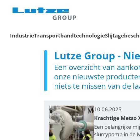
Industrie
Transportbandtechnologie
Slijtagebesc
Lutze Group - Ni
Een overzicht van aankon
onze nieuwste producten
niets te missen van de l
10.06.2025
Krachtige Metso 
Een belangrijke mi
slurrypomp in de M