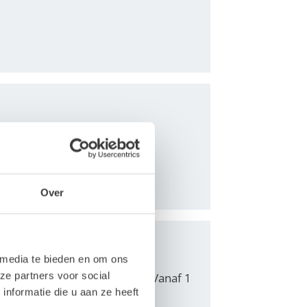
 bouw-, mijnbouw- en
Over
 media te bieden en om ons
ze partners voor social
in Noorwegen overgenomen. Vanaf 1
nformatie die u aan ze heeft