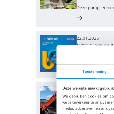
Deze pomp, een e
22.01.2025
Lutze Group op 
Van 7-13 april 202
transportoplossing
Toestemming
Deze website maakt gebruik
01.01.2025
Lutze Group nee
We gebruiken cookies om cont
websiteverkeer te analyseren
De Lutze Group he
media, adverteren en analys
januari 2025 maakt