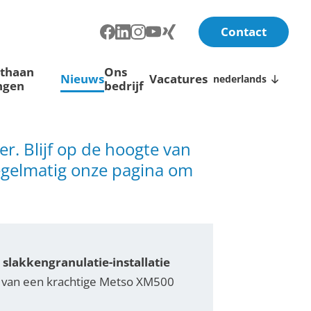
Contact
ethaan
Ons
Nieuws
Vacatures
nederlands
ngen
bedrijf
r. Blijf op de hoogte van
egelmatig onze pagina om
slakkengranulatie-installatie
st van een krachtige Metso XM500