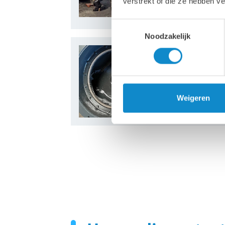
verstrekt of die ze hebben v
Toestemmingsselectie
Noodzakelijk
28.08.2024
Duurzame bescher
Hoe Lutze Process
Weigeren