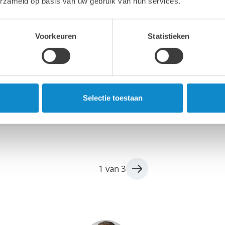
erzameld op basis van uw gebruik van hun services.
Voorkeuren
Statistieken
ming tegen slijtage en chemische aantasting
 en Nomig het pomphuis van een gipsplatenfabrikant hebb
Selectie toestaan
1 van 3