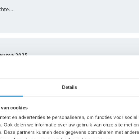
chte…
Bauma 2025
5 komt 's werelds belangrijkste internationale beurs voor
en tot leven en wij zouden het leuk vinden als u ons zou…
Details
 van cookies
mt Fyksen Transportbånd AS in Noorwegen over
ent en advertenties te personaliseren, om functies voor social
. Ook delen we informatie over uw gebruik van onze site met on
eft 100% van de aandelen van Fyksen Transportbånd AS 
e. Deze partners kunnen deze gegevens combineren met andere i
 Fyksen volledig deel uit van de LUTZE Group en zal het…