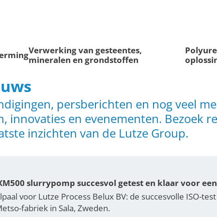
Verwerking van gesteentes,
Polyur
herming
mineralen en grondstoffen
oplossi
euws
digingen, persberichten en nog veel mee
, innovaties en evenementen. Bezoek r
aatste inzichten van de Lutze Group.
XM500 slurrypomp succesvol getest en klaar voor een 
jlpaal voor Lutze Process Belux BV: de succesvolle ISO-te
etso-fabriek in Sala, Zweden.