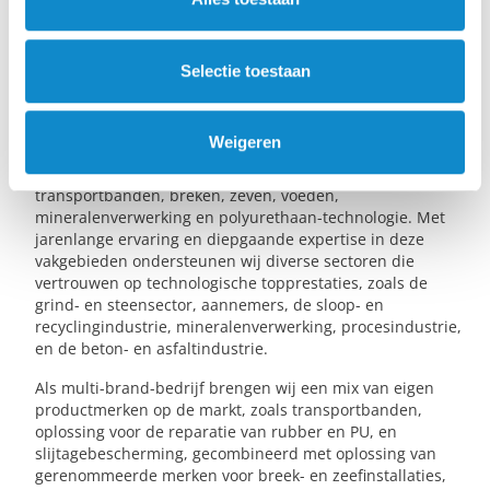
Selectie toestaan
Weigeren
De Lutze Group biedt een compleet assortiment aan
producten en diensten op het gebied van
transportbanden, breken, zeven, voeden,
mineralenverwerking en polyurethaan-technologie. Met
jarenlange ervaring en diepgaande expertise in deze
vakgebieden ondersteunen wij diverse sectoren die
vertrouwen op technologische topprestaties, zoals de
grind- en steensector, aannemers, de sloop- en
recyclingindustrie, mineralenverwerking, procesindustrie,
en de beton- en asfaltindustrie.
Als multi-brand-bedrijf brengen wij een mix van eigen
productmerken op de markt, zoals transportbanden,
oplossing voor de reparatie van rubber en PU, en
slijtagebescherming, gecombineerd met oplossing van
gerenommeerde merken voor breek- en zeefinstallaties,