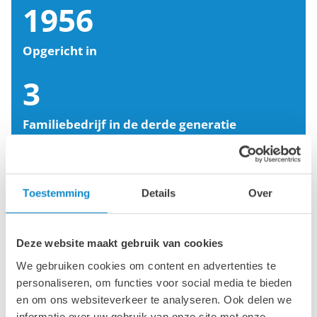
1956
Opgericht in
3
Familiebedrijf in de derde generatie
550
Toestemming
Details
Over
Werknemers
5000
Deze website maakt gebruik van cookies
We gebruiken cookies om content en advertenties te
Tevreden klanten
personaliseren, om functies voor social media te bieden
70
en om ons websiteverkeer te analyseren. Ook delen we
informatie over uw gebruik van onze site met onze