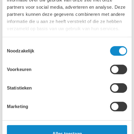
partners voor social media, adverteren en analyse. Deze
jaren ervaring in de sector
partners kunnen deze gegevens combineren met andere
informatie die u aan ze heeft verstrekt of die ze hebben
6
verzameld op basis van uw gebruik van hun services.
Europese landen met kantoren
Toestemmingsselectie
Noodzakelijk
Meer over de Lutze Group
Voorkeuren
Oplossingen voor transport-, breek-, zeef- en
verwerkingstechnologie
Statistieken
Marketing
Alles toestaan