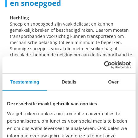
en snoepgoed
Hechting
Snoep en snoepgoed zijn vaak delicaat en kunnen
gemakkelijk breken of beschadigd raken. Daarom moeten
transportbanden voorzichtig kunnen transporteren om
mechanische belasting tot een minimum te beperken.
Sommige snoepjes, vooral die met een suikerlaag of
chocolade, hebben de neiging om aan de transportband te
blijven plakken. Daarom worden vaak speciale coatings
zoals siliconen of PU met verschillende oppervlakken
gebruikt om plakken te voorkomen.
Toestemming
Details
Over
Antistatisch
Bij het verwerken van snoep en zoetwaren kan statische
lading ontstaan, die het product kan aantasten of aan de
machines kan blijven plakken. Daarom zijn de meeste van
Deze website maakt gebruik van cookies
onze transportbanden uitgerust met antistatische
We gebruiken cookies om content en advertenties te
eigenschappen om dit probleem te voorkomen.
personaliseren, om functies voor social media te bieden
Temperaturen
en om ons websiteverkeer te analyseren. Ook delen we
Aangezien zoetwaren en snoep vaak bij verschillende
informatie over uw gebruik van onze site met onze