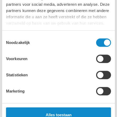
temperaturen worden verwerkt (bijv. chocoladeproductie
partners voor social media, adverteren en analyse. Deze
bij hogere temperaturen), moet de transportband deze
partners kunnen deze gegevens combineren met andere
temperatuurschommelingen kunnen verdragen zonder te
vervormen of te verslechteren.
informatie die u aan ze heeft verstrekt of die ze hebben
verzameld op basis van uw gebruik van hun services.
Bandoppervlak
Afhankelijk van het productieproces en het type product
kunnen verschillende soorten transportbanden worden
Toestemmingsselectie
gebruikt, bijvoorbeeld gaasbanden voor koeling of speciale
Noodzakelijk
banden voor het nauwkeurig positioneren van snoep.
Voorkeuren
Statistieken
Marketing
Alles toestaan