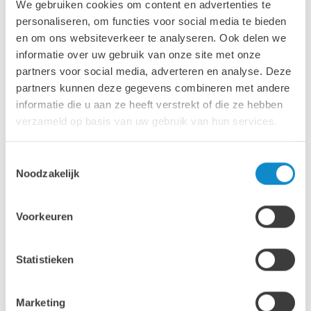
We gebruiken cookies om content en advertenties te
personaliseren, om functies voor social media te bieden
Lutze Conveying Belux BVBA - VCA
en om ons websiteverkeer te analyseren. Ook delen we
PDF, 143 KB
informatie over uw gebruik van onze site met onze
Français
partners voor social media, adverteren en analyse. Deze
partners kunnen deze gegevens combineren met andere
Download
informatie die u aan ze heeft verstrekt of die ze hebben
verzameld op basis van uw gebruik van hun services.
Lutze Conveying Belux BVBA - VCA
PDF, 134 KB
Nederlands
Toestemmingsselectie
Noodzakelijk
Download
Lutze Conveying Netherlands BV - VCA
Voorkeuren
PDF, 639 KB
Nederlands
Statistieken
Download
Marketing
Lutze Conveying Norway AS -