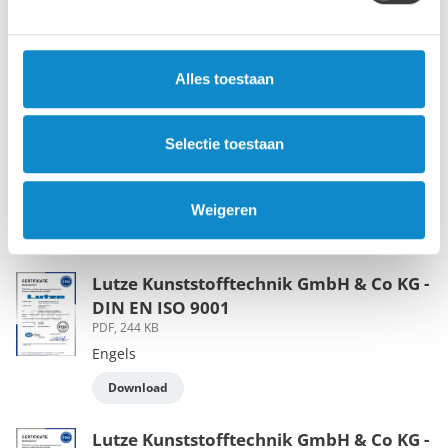
Miljøfyrtårn
PDF, 213 KB
Norsk
Alles toestaan
Download
Selectie toestaan
Lutze Conveying Sweden AB - ISO 14001
PDF, 1 MB
Svenska
Weigeren
Download
Lutze Kunststofftechnik GmbH & Co KG -
DIN EN ISO 9001
PDF, 244 KB
Engels
Download
Lutze Kunststofftechnik GmbH & Co KG -