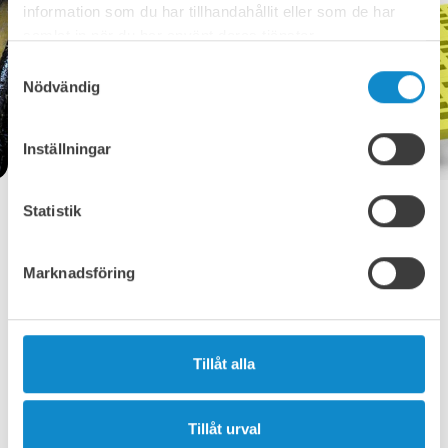
information som du har tillhandahållit eller som de har
samlat in när du har använt deras tjänster.
Samtyckesval
Nödvändig
Inställningar
Statistik
PU-panel
Marknadsföring
PU-panelen för siktning, tillverkad av slitstark polyuretan
och uppbackad av en robust stålram, ger exceptionell
prestanda.
Tillåt alla
Siktduken har hög nötningsbeständighet och koniska hål,
vilket optimerar den för våtsiktning.
Tillåt urval
Den är avsedd för både fin- och medelgrovsiktning.