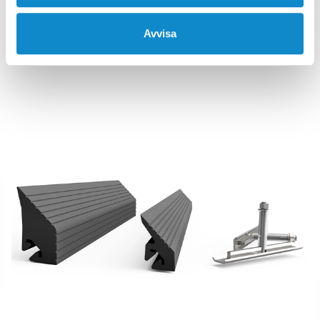
Den här typen av siktduk har många variabler, inklusive
överlappning, färg och hårdhet, för att passa olika
Avvisa
applikationsbehov.