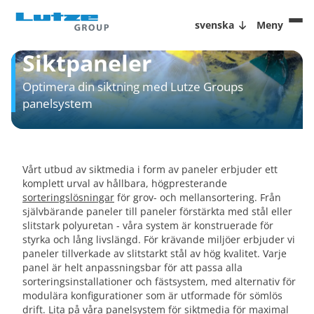
svenska
Meny
Siktpaneler
Optimera din siktning med Lutze Groups
panelsystem
Vårt utbud av siktmedia i form av paneler erbjuder ett
komplett urval av hållbara, högpresterande
sorteringslösningar
för grov- och mellansortering. Från
självbärande paneler till paneler förstärkta med stål eller
slitstark polyuretan - våra system är konstruerade för
styrka och lång livslängd. För krävande miljöer erbjuder vi
paneler tillverkade av slitstarkt stål av hög kvalitet. Varje
panel är helt anpassningsbar för att passa alla
sorteringsinstallationer och fästsystem, med alternativ för
modulära konfigurationer som är utformade för sömlös
drift. Lita på våra panelsystem för siktmedia för maximal