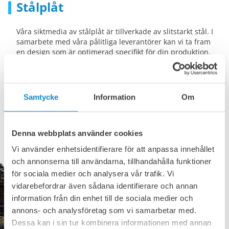
Stålplåt
Våra siktmedia av stålplåt är tillverkade av slitstarkt stål. I
samarbete med våra pålitliga leverantörer kan vi ta fram
en design som är optimerad specifikt för din produktion.
Tack vare den robusta plåten erbjuder vår siktduk en stor,
öppen siktyta, vilket ger mycket hög kapacitet.
Samtycke
Information
Om
Vi tillverkar alla våra siktdukar av stål av högsta kvalitet för
att säkerställa maximal hållbarhet och minimalt antal
byten. Skräddarsydd för självbärande system.
Denna webbplats använder cookies
Vi använder enhetsidentifierare för att anpassa innehållet
och annonserna till användarna, tillhandahålla funktioner
för sociala medier och analysera vår trafik. Vi
vidarebefordrar även sådana identifierare och annan
information från din enhet till de sociala medier och
annons- och analysföretag som vi samarbetar med.
Dessa kan i sin tur kombinera informationen med annan