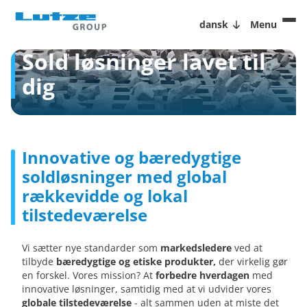
dansk
Menu
Sold løsninger lavet til
dig
Innovative og bæredygtige
soldløsninger med global
rækkevidde og lokal
tilstedeværelse
Vi sætter nye standarder som
markedsledere
ved at
tilbyde
bæredygtige og etiske produkter,
der virkelig gør
en forskel. Vores mission? At
forbedre hverdagen
med
innovative løsninger, samtidig med at vi udvider vores
globale tilstedeværelse
- alt sammen uden at miste det