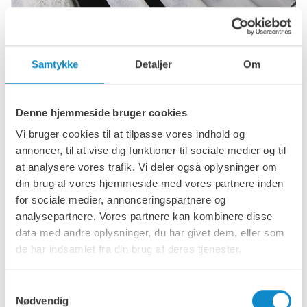
Soldpaneler
Samtykke
Detaljer
Om
Vores udvalg af paneler omfatter et komplet sortiment af
løsninger til grov- og mellemsortering, herunder både
selvbærende sigtepaneler og paneler understøttet af
Denne hjemmeside bruger cookies
underliggende konstruktioner. Klik her for at læse mere.
Vi bruger cookies til at tilpasse vores indhold og
annoncer, til at vise dig funktioner til sociale medier og til
at analysere vores trafik. Vi deler også oplysninger om
din brug af vores hjemmeside med vores partnere inden
for sociale medier, annonceringspartnere og
analysepartnere. Vores partnere kan kombinere disse
data med andre oplysninger, du har givet dem, eller som
de har indsamlet fra din brug af deres tjenester.
Samtykkevalg
Nødvendig