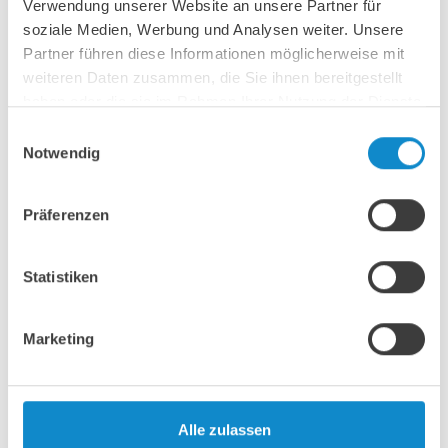
Verwendung unserer Website an unsere Partner für
soziale Medien, Werbung und Analysen weiter. Unsere
Partner führen diese Informationen möglicherweise mit
weiteren Daten zusammen, die Sie ihnen bereitgestellt
haben oder die sie im Rahmen Ihrer Nutzung der Dienste
gesammelt haben.
Einwilligungsauswahl
Notwendig
Präferenzen
Statistiken
Marketing
Zubehör für Siebanlagen
Neben allen Siebmedien bieten wir auch eine
umfangreiche Auswahl an Zubehör an, mit dem Sie Ihre
Siebmaschinen optimal an Ihre individuellen
Alle zulassen