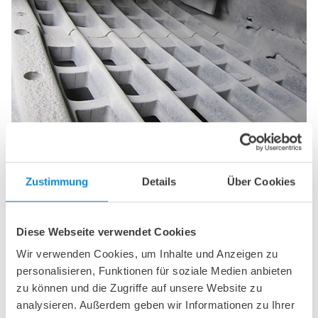
Zustimmung
Details
Über Cookies
Siebbeläge
Unser Angebot an Siebmedienbelägen umfasst eine
große Palette von Lösungen für grobe bis mittlere
Diese Webseite verwendet Cookies
Absiebung, darunter selbsttragende Siebbeläge als auch
Siebbeläge, die von darunterliegenden Konstruktionen
Wir verwenden Cookies, um Inhalte und Anzeigen zu
getragen werden. Klicken Sie hier, um mehr zu erfahren.
personalisieren, Funktionen für soziale Medien anbieten
zu können und die Zugriffe auf unsere Website zu
analysieren. Außerdem geben wir Informationen zu Ihrer