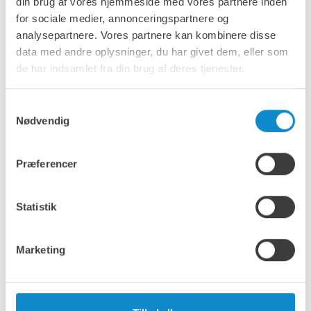
din brug af vores hjemmeside med vores partnere inden
for sociale medier, annonceringspartnere og
analysepartnere. Vores partnere kan kombinere disse
data med andre oplysninger, du har givet dem, eller som
Metso fødere
de har indsamlet fra din brug af deres tjenester.
Kun i Danmark.
Samtykkevalg
Metso tilbyder et pålideligt udvalg af fødere, herunder
Nødvendig
grizzly-, lamel-, plade- og båndfødere, der er designet til
et effektivt og kontrolleret materialeflow i krævende
applikationer.
Præferencer
Statistik
Marketing