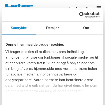
dansk
Menu
Generelle vilkår og betingelser
Samtykke
Detaljer
Om
Virksomhedens generelle vilkår og betingelser giver
klarhed og gennemsigtighed for kunderne, idet de
beskriver regler, rettigheder og ansvar for både
Denne hjemmeside bruger cookies
virksomhederne i Lutze Group og kunden. De hjælper med
at forhindre misforståelser, sikrer juridisk beskyttelse og
Vi bruger cookies til at tilpasse vores indhold og
fremmer tillid ved klart at angive politikker for betaling,
annoncer, til at vise dig funktioner til sociale medier og til
levering, returnering og andre vigtige områder.
at analysere vores trafik. Vi deler også oplysninger om
din brug af vores hjemmeside med vores partnere inden
for sociale medier, annonceringspartnere og
analysepartnere. Vores partnere kan kombinere disse
data med andre oplysninger, du har givet dem, eller som
Vedrørende Lutze Conveying Denmark ApS & Lutze Process
Denmark ApS:
de har indsamlet fra din brug af deres tjenester.
Samtykkevalg
Medmindre andet er aftalt skriftligt, gælder følgende