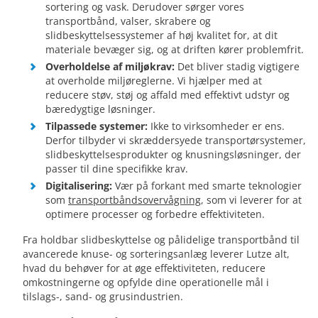
sortering og vask. Derudover sørger vores
transportbånd, valser, skrabere og
slidbeskyttelsessystemer af høj kvalitet for, at dit
materiale bevæger sig, og at driften kører problemfrit.
Overholdelse af miljøkrav:
Det bliver stadig vigtigere
at overholde miljøreglerne. Vi hjælper med at
reducere støv, støj og affald med effektivt udstyr og
bæredygtige løsninger.
Tilpassede systemer:
Ikke to virksomheder er ens.
Derfor tilbyder vi skræddersyede transportørsystemer,
slidbeskyttelsesprodukter og knusningsløsninger, der
passer til dine specifikke krav.
Digitalisering:
Vær på forkant med smarte teknologier
som
transportbåndsovervågning
, som vi leverer for at
optimere processer og forbedre effektiviteten.
Fra holdbar slidbeskyttelse og pålidelige transportbånd til
avancerede knuse- og sorteringsanlæg leverer Lutze alt,
hvad du behøver for at øge effektiviteten, reducere
omkostningerne og opfylde dine operationelle mål i
tilslags-, sand- og grusindustrien.