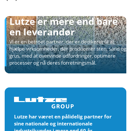
Lutze er mere end bare
en leverandør
Vi er en betroet partner, der er dedikeret til at
hjælpe virksomheder, der producerer sten, sand og
grus, med at overvinde udfordringer, optimere
processer og nå deres forretningsmål.
Lutze har været en pålidelig partner for
sine nationale og internationale
industrikunder i mere end 60 år