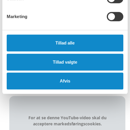
overvinde disse udfordringer.
Selv gummitransportbånd og vores PVG 70-plastalternativ
Marketing
med non-stick-belægning sikrer, at intet klæbrigt materiale
som f.eks. kalk-sand-blanding, rea-gips, brændt ler, pyrit,
tør aske og kompost ikke klæber til båndet.
Disse løsninger hjælper dig med at spare de dyre
Tillad alle
omkostninger ved regelmæssigt at skulle rengøre omkring
dine transportørinstallationer.
Tillad valgte
PVG70-brochure og produktinfo (på engelsk)
Afvis
For at se denne YouTube-video skal du
acceptere markedsføringscookies.