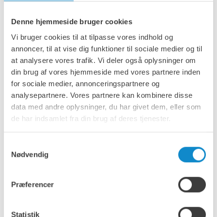
Denne hjemmeside bruger cookies
Vi bruger cookies til at tilpasse vores indhold og
annoncer, til at vise dig funktioner til sociale medier og til
at analysere vores trafik. Vi deler også oplysninger om
din brug af vores hjemmeside med vores partnere inden
for sociale medier, annonceringspartnere og
analysepartnere. Vores partnere kan kombinere disse
data med andre oplysninger, du har givet dem, eller som
de har indsamlet fra din brug af deres tjenester.
PVG70 transportbånd til transport af våd kalk
Samtykkevalg
Specifikke løsninger til klæbrige
Nødvendig
applikationer
Præferencer
Kalk-, sandstens- og andre producenter har ofte problemer
med sammenklumpning. Med både standard- og
kundetilpassede løsninger kan vi hjælpe dem med at
Statistik