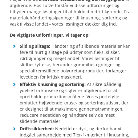
afgørende. Hos Lutze forstår vi disse udfordringer og
tilbyder mange løsninger til at holde din drift kørende. Fra
materialehåndteringsløsninger til knusning, sortering og
vask (i visse lande) - vores løsninger dækker dig ind.
De vigtigste udfordringer, vi tager op:
Slid og slitage:
Håndtering af slibende materialer kan
føre til hurtig slitage på udstyr som f.eks. slisker,
rørbøjninger og meget andet. Vores løsninger til
slidbeskyttelse, herunder gummibelægninger og
specialfremstillede polyuretanprodukter, forlænger
levetiden for kritisk maskineri.
Effektiv knusning og sortering:
At sikre pålidelig
ydelse fra knusere og sigter er afgørende for at
opretholde produktionsmålene. Vores portefølje
omfatter højtydende knuse- og sorteringsudstyr, der
er designet til at maksimere gennemstrømningen,
reducere nedetiden og håndtere selv de mest
slidende materialer.
Driftssikkerhed:
Nedetid er dyrt, og derfor har vi
indgået samarbejde med Tier-1-mærker til knusning,