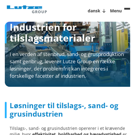
dansk
Menu
Industrien for
tilslagsmaterialer
I en verden af stenbrud, sand- og grusproduktion
samt genbrug, leverer Lutze Group en række
løsninger, der problemfrit kan integreres i
forskellige facetter af industrien.
Løsninger til tilslags-, sand- og
grusindustrien
Tilslags-, sand- og grusindustrien opererer i et krævende
miljø, hvor
effektivitet, holdbarhed og bæredygtighed
er