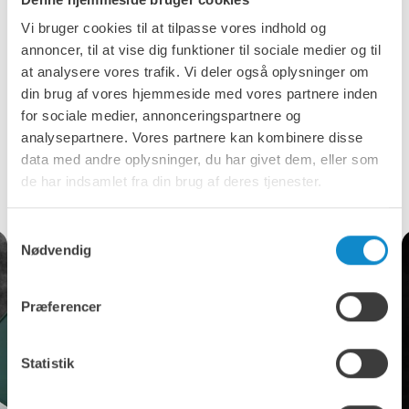
Når du vælger Lutze, vælger du en partner, der er
Vi bruger cookies til at tilpasse vores indhold og
forpligtet til at støtte din minedrift med højtydende
annoncer, til at vise dig funktioner til sociale medier og til
produkter og responsiv service, så du kan forblive
at analysere vores trafik. Vi deler også oplysninger om
produktiv selv under de hårdeste forhold.
din brug af vores hjemmeside med vores partnere inden
for sociale medier, annonceringspartnere og
Læs mere om vores tilbud på gummibåndog
analysepartnere. Vores partnere kan kombinere disse
data med andre oplysninger, du har givet dem, eller som
opdag vores portefølje af båndtilbehør
de har indsamlet fra din brug af deres tjenester.
Samtykkevalg
Nødvendig
Præferencer
Statistik