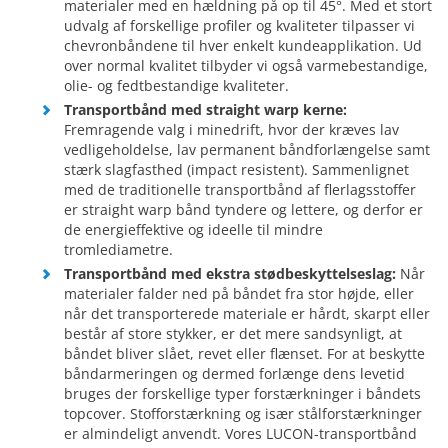
materialer med en hældning på op til 45°. Med et stort
udvalg af forskellige profiler og kvaliteter tilpasser vi
chevronbåndene til hver enkelt kundeapplikation. Ud
over normal kvalitet tilbyder vi også varmebestandige,
olie- og fedtbestandige kvaliteter.
Transportbånd med straight warp kerne:
Fremragende valg i minedrift, hvor der kræves lav
vedligeholdelse, lav permanent båndforlængelse samt
stærk slagfasthed (impact resistent). Sammenlignet
med de traditionelle transportbånd af flerlagsstoffer
er straight warp bånd tyndere og lettere, og derfor er
de energieffektive og ideelle til mindre
tromlediametre.
Transportbånd med ekstra stødbeskyttelseslag:
Når
materialer falder ned på båndet fra stor højde, eller
når det transporterede materiale er hårdt, skarpt eller
består af store stykker, er det mere sandsynligt, at
båndet bliver slået, revet eller flænset. For at beskytte
båndarmeringen og dermed forlænge dens levetid
bruges der forskellige typer forstærkninger i båndets
topcover. Stofforstærkning og især stålforstærkninger
er almindeligt anvendt. Vores LUCON-transportbånd