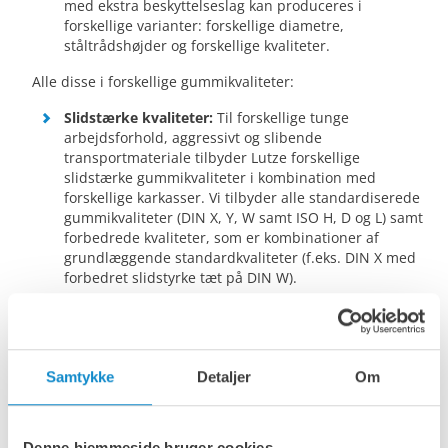
med ekstra beskyttelseslag kan produceres i
forskellige varianter: forskellige diametre,
ståltrådshøjder og forskellige kvaliteter.
Alle disse i forskellige gummikvaliteter:
Slidstærke kvaliteter:
Til forskellige tunge
arbejdsforhold, aggressivt og slibende
transportmateriale tilbyder Lutze forskellige
slidstærke gummikvaliteter i kombination med
forskellige karkasser. Vi tilbyder alle standardiserede
gummikvaliteter (DIN X, Y, W samt ISO H, D og L) samt
forbedrede kvaliteter, som er kombinationer af
grundlæggende standardkvaliteter (f.eks. DIN X med
forbedret slidstyrke tæt på DIN W).
Flammehæmmende og selvslukkende kvaliteter:
I
eksplosive atmosfærer er der ofte brug for
flammebestandige eller selvslukkende båndkvaliteter.
Afhængigt af transportørens installationsposition (over
Samtykke
Detaljer
Om
eller under jorden) tilbyder Lutze flammehæmmende
bånd til minedrift over jorden i henhold til ISO 12882
og selvslukkende bånd til underjordiske miner i
henhold til ISO 14973.
Denne hjemmeside bruger cookies