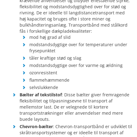
krævende anvendelser og tilbyder enestående styrke,
fleksibilitet og modstandsdygtighed over for stød og
rivning. De er ideelle til langdistancetransport med
høj kapacitet og bruges ofte i store miner og
bulkhåndteringsanlæg. Transportbånd med stålkord
fås i forskellige dækpladekvaliteter:
mod høj grad af slid
modstandsdygtige over for temperaturer under
frysepunktet
tåler kraftige stød og slag
modstandsdygtige over for varme og ældning
ozonresistent
flammehæmmende
selvslukkende
Bælter af tekstilstof
: Disse bælter giver fremragende
fleksibilitet og tilpasningsevne til transport af
mellemstor last. De er velegnede til kortere
transportstrækninger eller anvendelser med mere
buede layouts.
Chevron-bælter
: Chevron-transportbånd er udviklet til
skråtransportsystemer og er ideelle til transport af