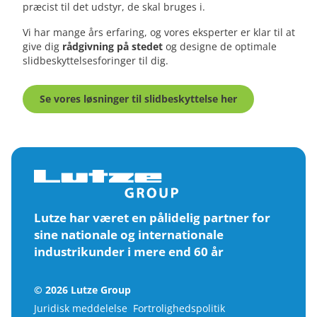
præcist til det udstyr, de skal bruges i.
Vi har mange års erfaring, og vores eksperter er klar til at
give dig
rådgivning på stedet
og designe de optimale
slidbeskyttelsesforinger til dig.
Se vores løsninger til slidbeskyttelse her
Lutze har været en pålidelig partner for
sine nationale og internationale
industrikunder i mere end 60 år
© 2026 Lutze Group
Juridisk meddelelse
Fortrolighedspolitik