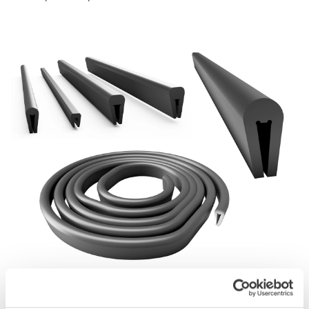
Understødsliste til sigtemedier