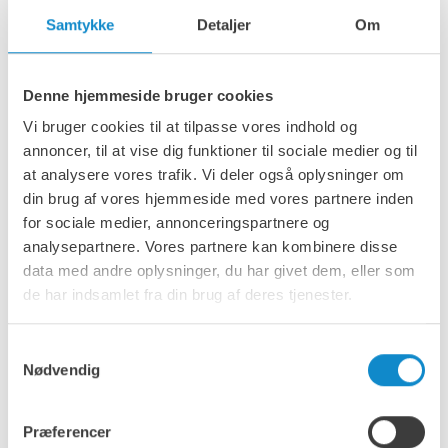
Samtykke
Detaljer
Om
Lutze understødslister eller traversgummi, er designet til
montering på traverser i sigter med spændte solddæk og
giver effektiv beskyttelse mod skader på sigtesoldet og
rammen. Det fungerer som en slidstærk, beskyttende
Denne hjemmeside bruger cookies
barriere, der forlænger levetiden for komponenterne i
sigten. Lutze understødslister er konstrueret til at passe til
Vi bruger cookies til at tilpasse vores indhold og
de fleste standardbredder på traverser og sikrer pålidelig
annoncer, til at vise dig funktioner til sociale medier og til
ydeevne og kompatibilitet på tværs af forskellige
at analysere vores trafik. Vi deler også oplysninger om
sigtesystemer.
din brug af vores hjemmeside med vores partnere inden
for sociale medier, annonceringspartnere og
analysepartnere. Vores partnere kan kombinere disse
data med andre oplysninger, du har givet dem, eller som
de har indsamlet fra din brug af deres tjenester.
Samtykkevalg
Nødvendig
Præferencer