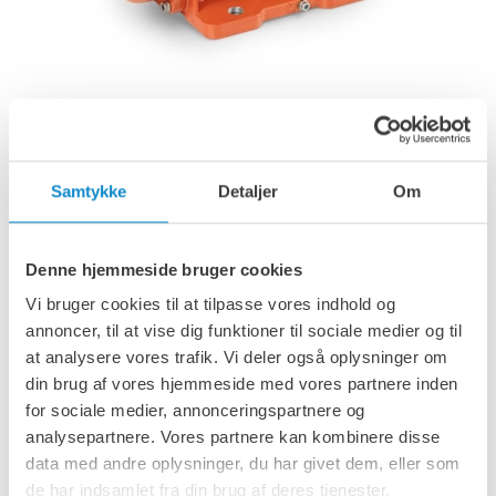
Elektriske vibratorer til generelle anvendelser i forskellige
industrisektorer på maskiner og vibrationsfødere.
Fås med 2, 4, 6 og 8 poler samt i jævnstrøm med forskellige
Samtykke
Detaljer
Om
spændinger. De er velegnede til brug med invertere
(frekvensomformere) og har en centrifugalkraft i området
fra 20 til 26.000 kg, som kan justeres på hver model.
Denne hjemmeside bruger cookies
Anvendelser
Vi bruger cookies til at tilpasse vores indhold og
Vibrationsfødere, sigter og sorteringssystemer, fodersiloer,
annoncer, til at vise dig funktioner til sociale medier og til
tragte, transportører, vibrerende udsugningssystemer,
at analysere vores trafik. Vi deler også oplysninger om
komprimeringssystemer og doseringssystemer.
din brug af vores hjemmeside med vores partnere inden
Egenskaber
for sociale medier, annonceringspartnere og
analysepartnere. Vores partnere kan kombinere disse
Centrifugalkraft: 20 - 26.000 kg
data med andre oplysninger, du har givet dem, eller som
Spændinger 12 og 24 VDC, fra 220 til 690VAC
de har indsamlet fra din brug af deres tjenester.