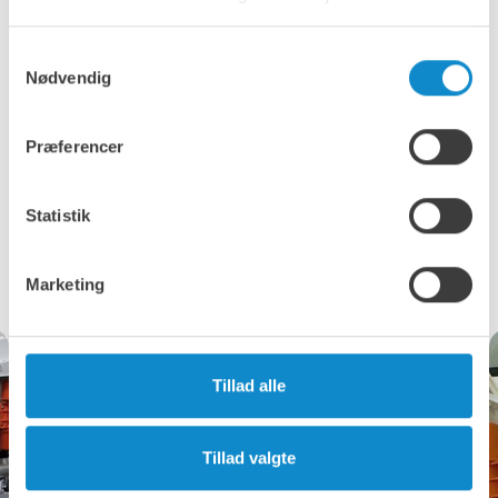
Viklinger imprægneret under vakuum med klasse F-
isoleringsmaterialer
Optimeret design og komponenter til krævende
Samtykkevalg
anvendelser.
Nødvendig
Fordel
Præferencer
Forsmurt til fuld levetid = nul vedligeholdelse
Bredt udvalg af centrifugalkræfter til alle anvendelser
Forskellige spændinger til rådighed
Statistik
Marketing
Tillad alle
Tillad valgte