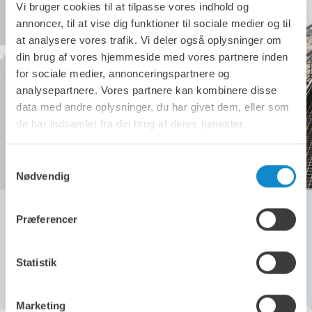
Vi bruger cookies til at tilpasse vores indhold og
annoncer, til at vise dig funktioner til sociale medier og til
at analysere vores trafik. Vi deler også oplysninger om
din brug af vores hjemmeside med vores partnere inden
for sociale medier, annonceringspartnere og
analysepartnere. Vores partnere kan kombinere disse
data med andre oplysninger, du har givet dem, eller som
de har indsamlet fra din brug af deres tjenester.
Samtykkevalg
Nødvendig
Løsninger til beskyttelse mod slid
Præferencer
Slidbeskyttelse er en mangefacetteret løsning, der har
en positiv indvirkning på sikkerhed, effektivitet,
miljøansvar og bundlinje. Find den ideelle
Statistik
slidbeskyttelsesløsning til dine specifikke behov ved at
klikke her.
Marketing