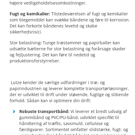
højere vedligeholdelsesomkostninger.
Fugt og kemikalier:
Tilstedeværelsen af fugt og kemikalier
som blegemiddel kan svække båndene og føre til korrosion.
Det kan forkorte båndenes levetid og skabe
sikkerhedsrisici.
Stor belastning
:
Tunge træstammer og papirballer kan
udsætte bælterne for stor belastning og forårsage skader
og fejljustering. Det kan føre til nedetid og
produktionsforstyrrelser.
Lutze kender de særlige udfordringer i træ- og
papirindustrien og leverer komplette transportørløsninger,
der er udviklet til drift under støvende, fugtige og slibende
forhold. Sådan kan vi optimere din drift:
Robuste transportbånd:
Vi leverer et bredt udvalg af
gummibånd og PVC/PU-bånd, udviklet specifikt til
håndtering af træflis, savsmuld, cellulose og
færdigvarer. Sortimentet omfatter slidstærke, fugt- og