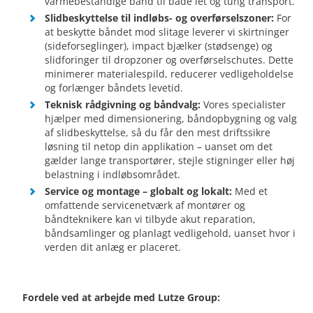
varmebestandige bånd til både let og tung transport.
Slidbeskyttelse til indløbs- og overførselszoner:
For
at beskytte båndet mod slitage leverer vi skirtninger
(sideforseglinger), impact bjælker (stødsenge) og
slidforinger til dropzoner og overførselschutes. Dette
minimerer materialespild, reducerer vedligeholdelse
og forlænger båndets levetid.
Teknisk rådgivning og båndvalg:
Vores specialister
hjælper med dimensionering, båndopbygning og valg
af slidbeskyttelse, så du får den mest driftssikre
løsning til netop din applikation – uanset om det
gælder lange transportører, stejle stigninger eller høj
belastning i indløbsområdet.
Service og montage – globalt og lokalt:
Med et
omfattende servicenetværk af montører og
båndteknikere kan vi tilbyde akut reparation,
båndsamlinger og planlagt vedligehold, uanset hvor i
verden dit anlæg er placeret.
Fordele ved at arbejde med Lutze Group: