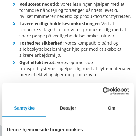
Reduceret nedetid:
Vores løsninger hjælper med at
forhindre båndfejl og forlænger båndets levetid,
hvilket minimerer nedetid og produktionsforstyrrelser.
Lavere vedligeholdelsesomkostninger:
Ved at
reducere slitage hjælper vores produkter dig med at
spare penge på vedligeholdelsesomkostninger.
Forbedret sikkerhed:
Vores kompatible bånd og
slidbeskyttelsesløsninger hjælper med at skabe et
sikrere arbejdsmiljø.
Øget effektivitet:
Vores optimerede
transportsystemer hjælper dig med at flytte materialer
mere effektivt og øger din produktivitet.
Mulige løsninger i vores tilbud til
Samtykke
Detaljer
Om
træ- og papirindustrien
Denne hjemmeside bruger cookies