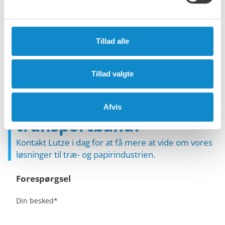
Tillad alle
Er du klar til at
Tillad valgte
overvinde dine
udfordringer med
Afvis
transportbånd?
Kontakt Lutze i dag for at få mere at vide om vores
løsninger til træ- og papirindustrien.
Forespørgsel
Din besked
*