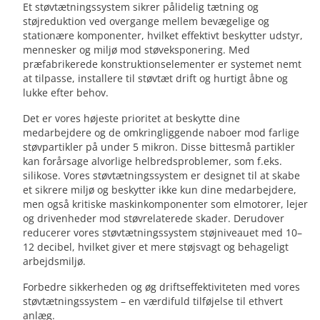
Et støvtætningssystem sikrer pålidelig tætning og
støjreduktion ved overgange mellem bevægelige og
stationære komponenter, hvilket effektivt beskytter udstyr,
mennesker og miljø mod støveksponering. Med
præfabrikerede konstruktionselementer er systemet nemt
at tilpasse, installere til støvtæt drift og hurtigt åbne og
lukke efter behov.
Det er vores højeste prioritet at beskytte dine
medarbejdere og de omkringliggende naboer mod farlige
støvpartikler på under 5 mikron. Disse bittesmå partikler
kan forårsage alvorlige helbredsproblemer, som f.eks.
silikose. Vores støvtætningssystem er designet til at skabe
et sikrere miljø og beskytter ikke kun dine medarbejdere,
men også kritiske maskinkomponenter som elmotorer, lejer
og drivenheder mod støvrelaterede skader. Derudover
reducerer vores støvtætningssystem støjniveauet med 10–
12 decibel, hvilket giver et mere støjsvagt og behageligt
arbejdsmiljø.
Forbedre sikkerheden og øg driftseffektiviteten med vores
støvtætningssystem – en værdifuld tilføjelse til ethvert
anlæg.