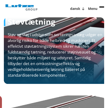
dansk
Menu
Støvtætning
Støv og støj i udstyr som sorteringsanlæg udgør en
alvorlig risiko for både helbred og maskineri. Et
effektivt støvtætningssystem sikrer næsten
fuldstændig tætning, reducerer støjniveauet og
beskytter både miljøet og udstyret. Samtidig
tilbyder det en omkostningseffektiv og
vedligeholdelsesvenlig løsning baseret på
standardiserede komponenter.