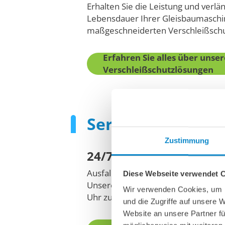
Erhalten Sie die Leistung und verlä
Lebensdauer Ihrer Gleisbaumaschi
schine
Keramikbeschichtung an einer Materialü
maßgeschneiderten Verschleißsch
Erfahren Sie alles über unser
Verschleißschutzlösungen
Serviceverfügbar
Zustimmung
24/7 Serviceteams in I
Ausfallzeiten sind kostspielig, beson
Diese Webseite verwendet 
Unsere engagierten Serviceteams 
Wir verwenden Cookies, um I
Uhr zur Verfügung, um Ihre Ausfall
und die Zugriffe auf unsere 
Website an unsere Partner fü