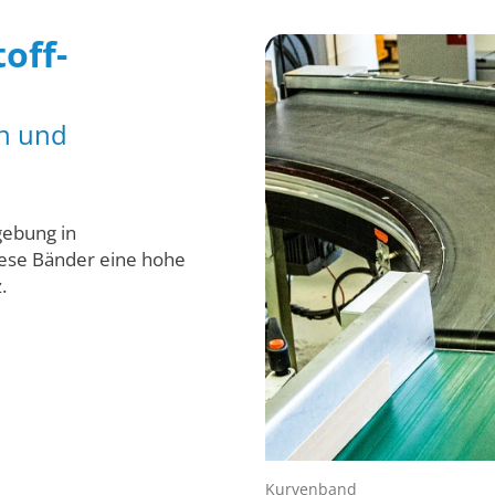
off­
n und
gebung in
diese Bänder eine hohe
.
Kurvenband