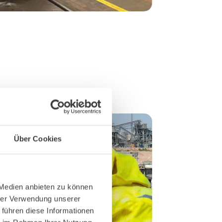
Waggon mit gummib
Bodenplatten werden
Über Cookies
 Medien anbieten zu können
hrer Verwendung unserer
 führen diese Informationen