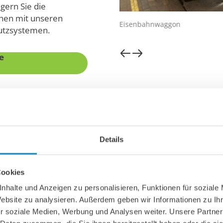
ngern Sie die
nen mit unseren
bergabe
Eisenbahnwaggon
utzsystemen.
e
keit
Details
hrer Nähe
ders in der Logistik.
Cookies
stehen rund um die
nhalte und Anzeigen zu personalisieren, Funktionen für soziale
zeiten zu minimieren.
Website zu analysieren. Außerdem geben wir Informationen zu I
r soziale Medien, Werbung und Analysen weiter. Unsere Partner