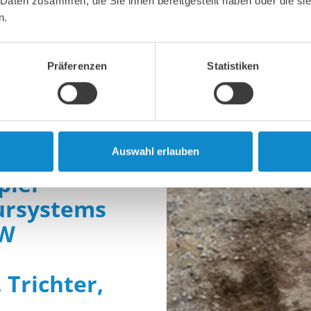
 Daten zusammen, die Sie ihnen bereitgestellt haben oder die s
n.
Präferenzen
Statistiken
Auswahl erlauben
piel
ursystems
KW
Trichter,