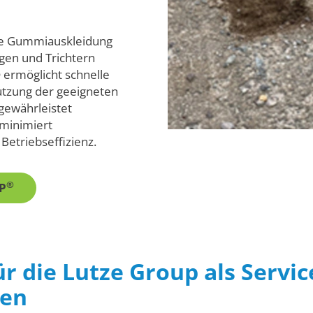
die Gummiauskleidung
gen und Trichtern
ermöglicht schnelle
utzung der geeigneten
gewährleistet
 minimiert
 Betriebseffizienz.
®
EP
ür die Lutze Group als Servi
ten