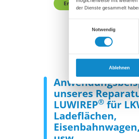
möglicherweise mit weiteren
Erfahren Sie mehr
der Dienste gesammelt habe
Einwilligungsauswahl
Notwendig
Ablehnen
Anwendungsbeis
unseres Reparat
®
LUWIREP
für L
Ladeflächen,
Eisenbahnwagen, 
usw.