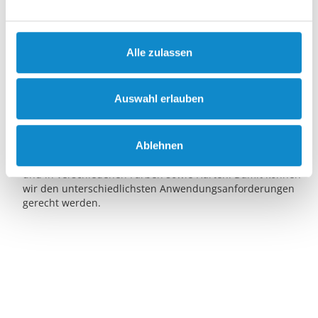
Der PU-Siebbelag aus strapazierfähigem Polyurethan mit
robustem Stahlrahmen bietet außergewöhnliche Leistung.
Es eignet sich für feine und auch für mittelgrobe
Alle zulassen
Siebanwendungen.
Der Siebbelag weist eine hohe Abriebfestigkeit und
Auswahl erlauben
Standzeit auf. Seine konischen Löcher sind auch für
Nasssiebanwendungen optimiert.
Ablehnen
Diese Art von Siebbelägen bieten wir in zahlreichen
Varianten an, darunter mit überlappenden Befestigungen
und in verschiedenen Farben sowie Härten. Damit können
wir den unterschiedlichsten Anwendungsanforderungen
gerecht werden.