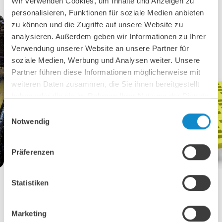
Wir verwenden Cookies, um Inhalte und Anzeigen zu
personalisieren, Funktionen für soziale Medien anbieten
zu können und die Zugriffe auf unsere Website zu
analysieren. Außerdem geben wir Informationen zu Ihrer
Verwendung unserer Website an unsere Partner für
soziale Medien, Werbung und Analysen weiter. Unsere
Partner führen diese Informationen möglicherweise mit
weiteren Daten zusammen, die Sie ihnen bereitgestellt
haben oder die sie im Rahmen Ihrer Nutzung der Dienste
gesammelt haben.
Einwilligungsauswahl
Notwendig
Präferenzen
Statistiken
Polyurethan Siebbeläge
Marketing