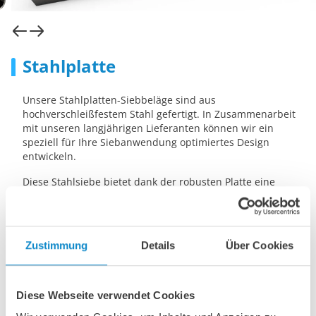
Stahlplatte
Unsere Stahlplatten-Siebbeläge sind aus
hochverschleißfestem Stahl gefertigt. In Zusammenarbeit
mit unseren langjährigen Lieferanten können wir ein
speziell für Ihre Siebanwendung optimiertes Design
entwickeln.
Diese Stahlsiebe bietet dank der robusten Platte eine
große, offene Siebfläche, was zu einer sehr hohen
Kapazität führt.
Wir fertigen alle unsere Stahlsiebgewebe in höchster
Zustimmung
Details
Über Cookies
Qualität, um maximale Haltbarkeit und minimale
Austauschzeiten zu gewährleisten. Maßgeschneidert für
Ihre Siebanlage.
Diese Webseite verwendet Cookies