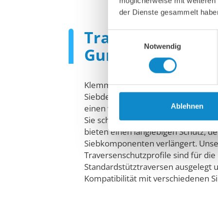
möglicherweise mit weiteren
der Dienste gesammelt habe
Traversenschutzp
Einwilligungsauswahl
Notwendig
Gummi
Klemmprofile sind für die Montage 
Siebdeck mit gespannten Sieben ko
Ablehnen
einen wesentlichen Schutz gegen S
Sie schützen die Stahlkonstruktion
bieten einen langlebigen Schutz, d
Siebkomponenten verlängert. Uns
Traversenschutzprofile sind für di
Standardstütztraversen ausgelegt 
Kompatibilität mit verschiedenen 