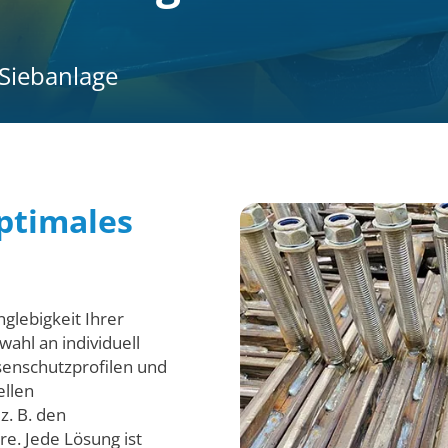
 Siebanlage
optimales
glebigkeit Ihrer
ahl an individuell
senschutzprofilen und
ellen
z. B. den
e. Jede Lösung ist