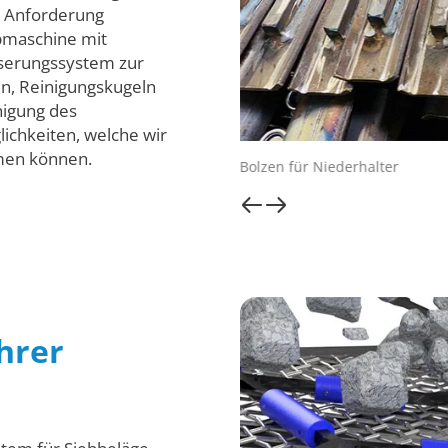
e Anforderung
ebmaschine mit
serungssystem zur
n, Reinigungskugeln
nigung des
lichkeiten, welche wir
mmen können.
Bolzen für Niederhalter
hrer