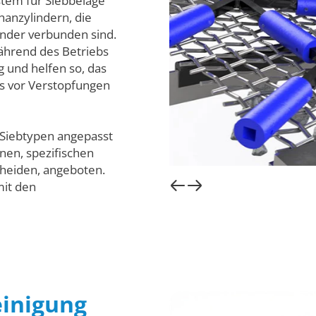
stem für Siebbeläge
hanzylindern, die
nder verbunden sind.
während des Betriebs
 und helfen so, das
es vor Verstopfungen
 Siebtypen angepasst
nen, spezifischen
scheiden, angeboten.
mit den
.
einigung