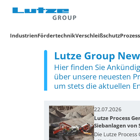
Industrien
Fördertechnik
Verschleißschutz
Prozes
Lutze Group New
Hier finden Sie Ankündig
über unsere neuesten Pr
um stets die aktuellen E
22.07.2026
Lutze Process Ger
Siebanlagen von 
Die Lutze Process