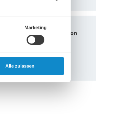
Marketing
taubunterdrückungssystem von
nd Abbruchabfällen in der
system…
Alle zulassen