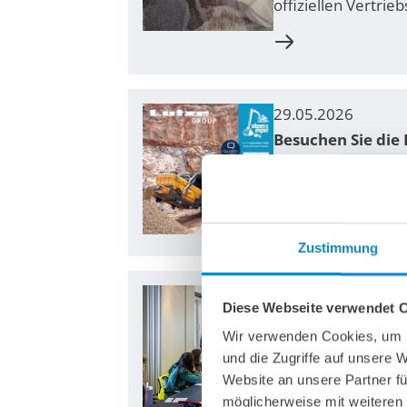
offiziellen Vertri
29.05.2026
Besuchen Sie die
Vom 2. bis 5. Sept
einem der größten
Zustimmung
20.05.2026
Diese Webseite verwendet 
Zukunftstag in u
Wir verwenden Cookies, um I
Im Rahmen des die
und die Zugriffe auf unsere 
Unternehmen begrü
Website an unsere Partner fü
möglicherweise mit weiteren