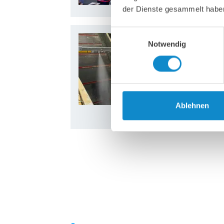
der Dienste gesammelt habe
Einwilligungsauswahl
29.01.2026
Notwendig
Blue Phoenix stä
Lutze und Nebol
Blue Phoenix in Dä
Vindmøllevej in 
Ablehnen