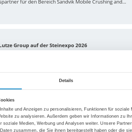
ebspartner für den Bereich Sandvik Mobile Crushing and…
 Lutze Group auf der Steinexpo 2026
ember 2026 trifft sich die nationale und internationale Ro
 Basaltsteinbrüche Europas – betrieben von der…
Details
Cookies
nserem Unternehmen – Praxis hautnah erleben
nhalte und Anzeigen zu personalisieren, Funktionen für soziale
sjährigen Zukunftstags am 23.04.2026 durften wir insge
Website zu analysieren. Außerdem geben wir Informationen zu I
ßen. Ziel des Tages war es, jungen Menschen einen pra
r soziale Medien, Werbung und Analysen weiter. Unsere Partner
 Daten zusammen, die Sie ihnen bereitgestellt haben oder die s