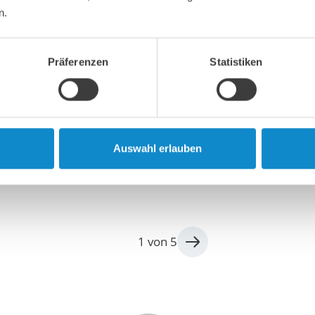
n.
Präferenzen
Statistiken
rkt die Arbeitssicherheit mit maßgeschneidertem S
ex
nemark hat an seiner Anlage zur Aufbereitung von Bau- u
Kopenhagen ein maßgeschneidertes Staubunterdrückungs
Auswahl erlauben
1 von 5