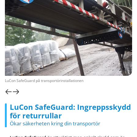
LuCon SafeGuard på transportörinstallationen
LuCon SafeGuard: Ingreppsskydd
för returrullar
Ökar säkerheten kring din transportör