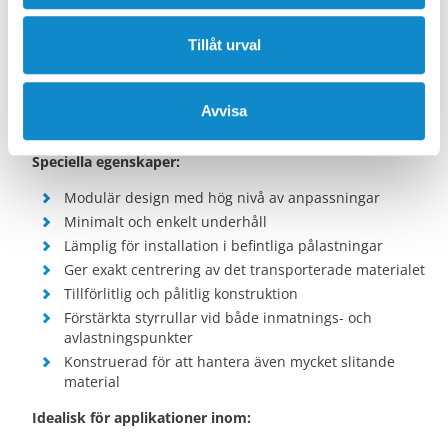
med olika specialiserade moduler, t.ex:
Tillåt urval
Stödrullar utrustade med buffertringar av gummi
Stötdämpande slagbalkar
Glidbalkar med keramisk beläggning
Avvisa
Konstruktion i rostfritt stål
Speciella egenskaper:
Modulär design med hög nivå av anpassningar
Minimalt och enkelt underhåll
Lämplig för installation i befintliga pålastningar
Ger exakt centrering av det transporterade materialet
Tillförlitlig och pålitlig konstruktion
Förstärkta styrrullar vid både inmatnings- och
avlastningspunkter
Konstruerad för att hantera även mycket slitande
material
Idealisk för applikationer inom: