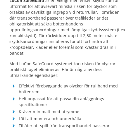
LuCon SafeGuard
är ett viktigt men enkelt skydd som är
utformat för att avsevärt minska risken för olyckor som
orsakas av oavsiktliga ingrepp vid returrullar. I områden
där transportband passerar över trafikleder är det
obligatoriskt att säkra bottenbandens
upprullningsanordningar med lämpliga skyddssystem (t.ex.
kontaktskydd). För räckvidder upp till 2,50 meter måste
skyddsanordningar installeras för att förhindra att
kroppsdelar, kläder eller föremål som kvastar dras in i
bandet.
Med LuCon SafeGuard-systemet kan risken för olyckor
praktiskt taget elimineras. Här är några av dess
utmärkande egenskaper:
Effektivt förebyggande av olyckor för rullband med
bottenrem
Helt anpassat för att passa din anläggnings
specifikationer
Kräver minimalt med utrymme
Lätt att montera och underhålla
Tillåter att spill från transportbandet passerar