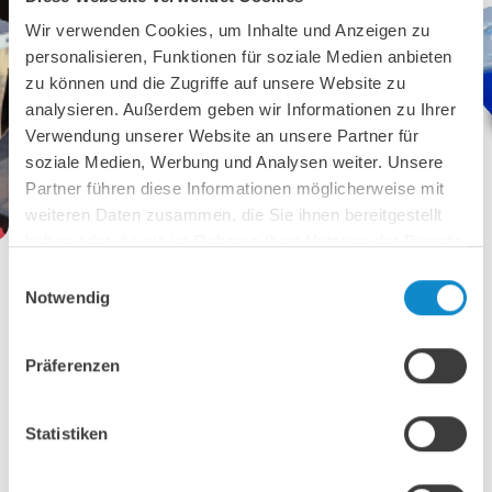
Wir verwenden Cookies, um Inhalte und Anzeigen zu
personalisieren, Funktionen für soziale Medien anbieten
zu können und die Zugriffe auf unsere Website zu
analysieren. Außerdem geben wir Informationen zu Ihrer
Verwendung unserer Website an unsere Partner für
soziale Medien, Werbung und Analysen weiter. Unsere
Partner führen diese Informationen möglicherweise mit
weiteren Daten zusammen, die Sie ihnen bereitgestellt
haben oder die sie im Rahmen Ihrer Nutzung der Dienste
SafeLoad Frontalansicht
gesammelt haben.
Einwilligungsauswahl
Notwendig
Lutze SafeLoad: Staubdichte,
Präferenzen
modulare Aufgabe- bzw.
Übergabestation
Statistiken
Zuverlässig und anpassbar für zahlreiche Branchen