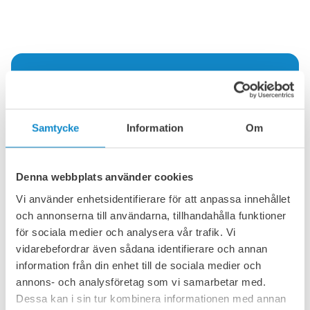
„Resultaten är minst sagt
anmärkningsvärda. Ceralast-
ringarna uppvisar i princip inget
Samtycke
Information
Om
mätbart slitage. Vi räknar med att
Ardagh Glass Limmared AB
Denna webbplats använder cookies
kommer att kunna fortsätta
använda dessa rullar i ytterligare 6
Vi använder enhetsidentifierare för att anpassa innehållet
och annonserna till användarna, tillhandahålla funktioner
till 7 månader.“
för sociala medier och analysera vår trafik. Vi
Göran Eklund, försäljningschef för Lutze i Norden
vidarebefordrar även sådana identifierare och annan
information från din enhet till de sociala medier och
annons- och analysföretag som vi samarbetar med.
Dessa kan i sin tur kombinera informationen med annan