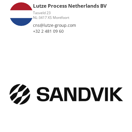
Lutze Process Netherlands BV
Tasveld 23
NL-3417 XS Montfoort
cns@lutze-group.com
+32 2 481 09 60