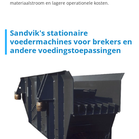
materiaalstroom en lagere operationele kosten.
Sandvik's stationaire
voedermachines voor brekers en
andere voedingstoepassingen