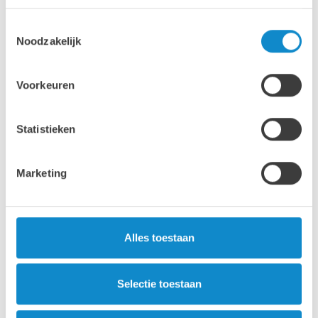
SV grizzly feeders
Toestemmingsselectie
Noodzakelijk
Voorkeuren
Statistieken
Marketing
Alles toestaan
Selectie toestaan
ST voeder- en zeefcombinaties