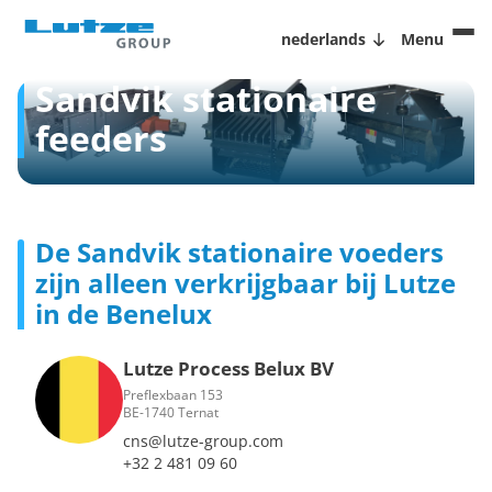
nederlands
Menu
Sandvik stationaire
feeders
De Sandvik stationaire voeders
zijn alleen verkrijgbaar bij Lutze
in de Benelux
Lutze Process Belux BV
Preflexbaan 153
BE-1740 Ternat
cns@lutze-group.com
+32 2 481 09 60