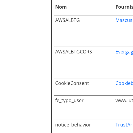
Nom
Fourni
AWSALBTG
Mascus
AWSALBTGCORS
Everga
CookieConsent
Cookie
fe_typo_user
www.lu
notice_behavior
TrustAr