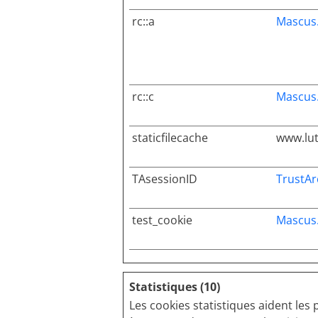
rc::a
Mascus
rc::c
Mascus
staticfilecache
www.lu
TAsessionID
TrustAr
test_cookie
Mascus
Statistiques (10)
Les cookies statistiques aident les