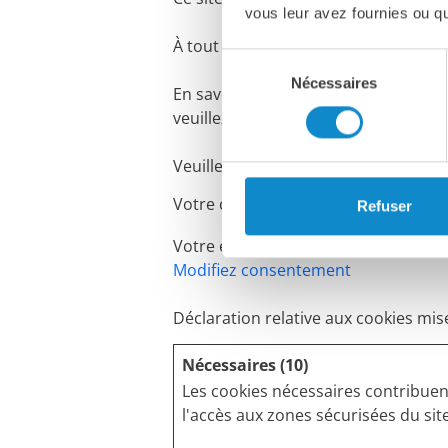
vous leur avez fournies ou qu'
À tout moment, vous pouvez modifier
Sélection
Nécessaires
du
En savoir plus sur qui nous somme
consentement
veuillez voir notre Politique confident
Veuillez indiquer l'identifiant de v
Votre consentement s'applique aux
Refuser
Votre état ​​actuel: Refuser.
Modifiez consentement
Déclaration relative aux cookies mis
Nécessaires (10)
Les cookies nécessaires contribuen
l'accès aux zones sécurisées du si