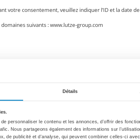
nt votre consentement, veuillez indiquer l’ID et la date 
 domaines suivants : www.lutze-group.com
s cookies nous permettent de personnaliser le contenu et les 
alyser notre trafic. Nous partageons également des informati
e publicité et d'analyse, qui peuvent combiner celles-ci av
 lors de votre utilisation de leurs services.
Détails
extes qui peuvent être utilisés par les sites web pour rendre 
ies.
tocker des cookies sur votre appareil que s’ils sont stric
e personnaliser le contenu et les annonces, d'offrir des fonctio
de cookies, nous avons besoin de votre permission.
rafic. Nous partageons également des informations sur l'utilisati
, de publicité et d'analyse, qui peuvent combiner celles-ci avec
ookies. Certains cookies sont placés par les services tiers qu