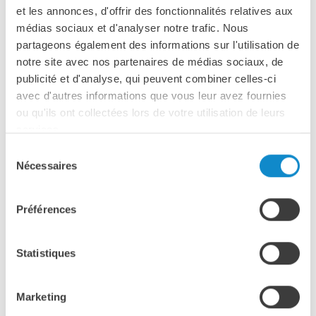
et les annonces, d'offrir des fonctionnalités relatives aux
médias sociaux et d'analyser notre trafic. Nous
partageons également des informations sur l'utilisation de
notre site avec nos partenaires de médias sociaux, de
publicité et d'analyse, qui peuvent combiner celles-ci
avec d'autres informations que vous leur avez fournies
ou qu'ils ont collectées lors de votre utilisation de leurs
services.
Bandes modulaires
Sélection
Nécessaires
du
Les bandes modulaires sont fabriquées en
polypropylène
consentement
(PP)
ou en
polyoxyméthylène (POM)
.
Préférences
Le
PP
offre une bonne résistance aux chocs et aux
températures, tandis que le
POM
est légèrement plus
souple et peut être utilisé à des températures allant
Statistiques
jusqu’à environ -45 °C.
Les modules sont disponibles avec différents pas,
Marketing
perforations et profils, avec ou sans tasseaux ou
godets.