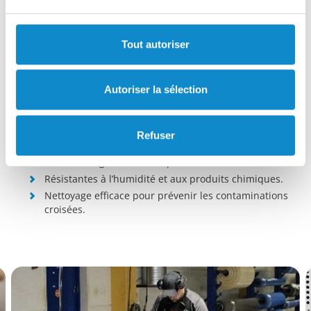
Reconfiguration facile pour s’adapter à l’évolution des
besoins.
Extrêmement robustes, prolongeant ainsi leur durée
Tout autoriser
de vie.
Maintenance simple grâce au remplacement de
modules individuels plutôt que de l’ensemble de la
Autoriser la sélection
bande.
Personnalisables en termes de dimensions, formes et
agencement.
Refuser
Transport fluide des produits, réduisant le risque
d’endommagement ou de perte.
Résistantes à l’humidité et aux produits chimiques.
Nettoyage efficace pour prévenir les contaminations
croisées.