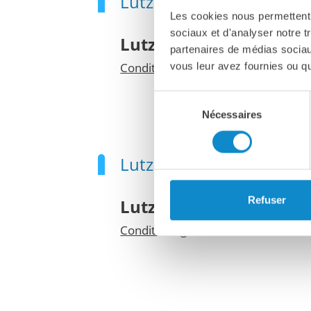
Lutze Conveying Belux 
Les cookies nous permettent d
sociaux et d'analyser notre t
Lutze Conveying Belux
partenaires de médias sociaux
Conditions générales de livraison e
vous leur avez fournies ou qu'
Sélection
Nécessaires
du
consentement
Lutze Process Belux BV
Refuser
Lutze Process Belux BV
Conditions générales de livraison e