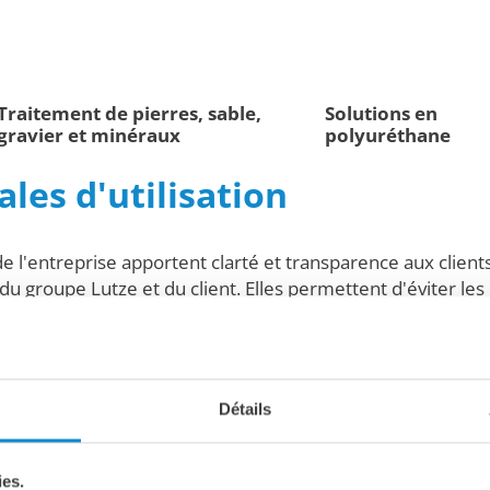
Traitement de pierres, sable,
Solutions en
gravier et minéraux
polyuréthane
les d'utilisation
 l'entreprise apportent clarté et transparence aux clients, 
 du groupe Lutze et du client. Elles permettent d'éviter l
ce en énonçant clairement les politiques en matière de pai
Détails
ies.