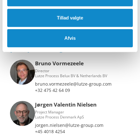
Læs mere om slanger og tilbehør
Tillad valgte
Dine kontakter til alle Metsos
Afvis
pumpeløsninger
Bruno Vormezeele
Director
Lutze Process Belux BV & Netherlands BV
bruno.vormezeele@lutze-group.com
+32 475 42 64 09
Jørgen Valentin Nielsen
Project Manager
Lutze Process Denmark ApS
jorgen.nielsen@lutze-group.com
+45 4018 4254