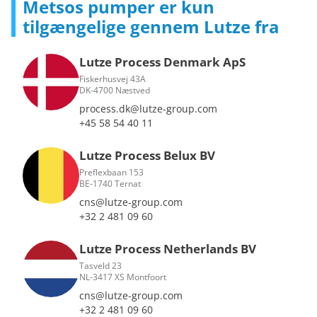
Metsos pumper er kun
tilgængelige gennem Lutze fra
Lutze Process Denmark ApS
Fiskerhusvej 43A
DK-4700 Næstved
process.dk@lutze-group.com
+45 58 54 40 11
Lutze Process Belux BV
Preflexbaan 153
BE-1740 Ternat
cns@lutze-group.com
+32 2 481 09 60
Lutze Process Netherlands BV
Tasveld 23
NL-3417 XS Montfoort
cns@lutze-group.com
+32 2 481 09 60