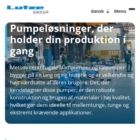
dansk
Menu
Pumpeløsninger, der
holder din produktion i
gang
Metsos centrifugale slampumper og ralpumper
bygger på en lang og rig historie og er velkendte og
højt værdsatte af deres brugere. Det, der
kendetegner disse pumper, er den robuste
konstruktion og brugen af materialer i høj kvalitet,
hvilket gør dem ideelle til mellemtunge, tunge og
ekstremt krævende applikationer.