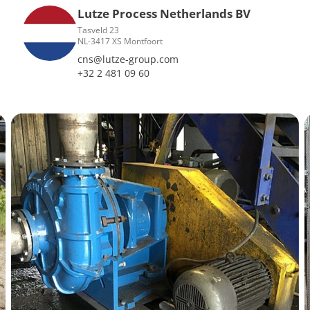
Lutze Process Netherlands BV
Tasveld 23
NL-3417 XS Montfoort
cns@lutze-group.com
+32 2 481 09 60