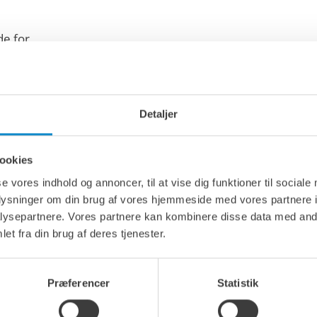
de for
erfor er det
pektioner og
 forbliver i optimal
Detaljer
al faktorer som
og den type materiale,
ookies
ng. Derudover spiller
se vores indhold og annoncer, til at vise dig funktioner til sociale
endelsen en vigtig rolle
oplysninger om din brug af vores hjemmeside med vores partnere i
ysepartnere. Vores partnere kan kombinere disse data med andr
et fra din brug af deres tjenester.
nsportbånd afgørende
kker materialetransport
et rigtige styresystem
Præferencer
Statistik
en til at maksimere
rtbåndssystemer og