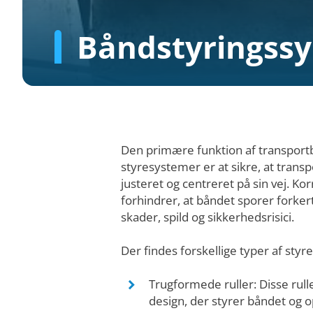
Båndstyringss
Den primære funktion af transpor
styresystemer er at sikre, at trans
justeret og centreret på sin vej. Kor
forhindrer, at båndet sporer forkert,
skader, spild og sikkerhedsrisici.
Der findes forskellige typer af styr
Trugformede ruller: Disse rull
design, der styrer båndet og 