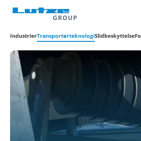
Industrier
Transportørteknologi
Slidbeskyttelse
Fo