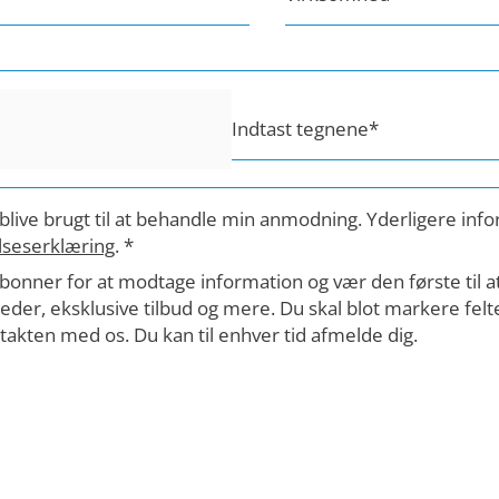
Indtast tegnene
*
l blive brugt til at behandle min anmodning. Yderligere inf
lseserklæring
.
*
bonner for at modtage information og vær den første til a
er, eksklusive tilbud og mere. Du skal blot markere feltet f
akten med os. Du kan til enhver tid afmelde dig.