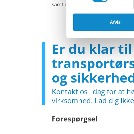
samtidig sikre et sikkert og produkt
Afvis
Er du klar ti
transportørs
og sikkerhe
Kontakt os i dag for at 
virksomhed. Lad dig ikke
Forespørgsel