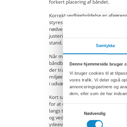
forkert placering af båndet.
Korrekt vedligeholdelse er afgøren
styresystemernes effektivitet, og d
nødvendigt med rutinemæssige ins
justeringer for at sikre, at systemet
stand.
Samtykke
Når man vælger et styresystem, sk
båndbredde, hastighed, belastning 
Denne hjemmeside bruger c
der transporteres, tages i betragtni
Vi bruger cookies til at tilpas
miljøet og de specifikke krav til anv
vores trafik. Vi deler også 
i udvælgelsesprocessen.
annonceringspartnere og anal
dem, eller som de har indsaml
Kort sagt er styresystemer til tra
for at opretholde en effektiv og si
Samtykkevalg
langs transportbåndene. At vælge d
Nødvendig
og vedligeholde det korrekt er nøgl
ydeevnen og levetiden for transpo