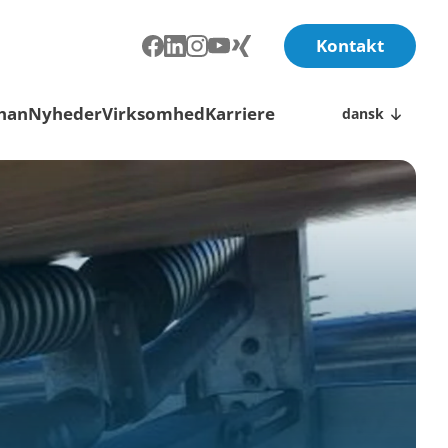
Kontakt
than
Nyheder
Virksomhed
Karriere
dansk