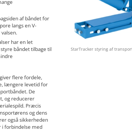
 mange
 bagsiden af båndet for
spore langs en V-
 valsen.
ser har en let
tyre båndet tilbage til
StarTracker styring af transpo
indre
iver flere fordele,
, længere levetid for
nsportbåndet. De
et, og reducerer
erialespild. Præcis
ansportørens og dens
rer også sikkerheden
r i forbindelse med