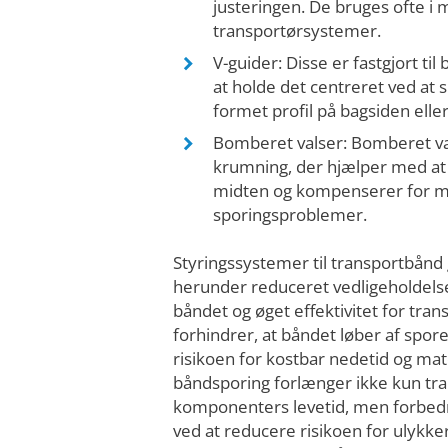
justeringen. De bruges ofte i
transportørsystemer.
V-guider: Disse er fastgjort til
at holde det centreret ved at 
formet profil på bagsiden eller
Bomberet valser: Bomberet val
krumning, der hjælper med at s
midten og kompenserer for m
sporingsproblemer.
Styringssystemer til transportbånd g
herunder reduceret vedligeholdelse
båndet og øget effektivitet for tra
forhindrer, at båndet løber af spor
risikoen for kostbar nedetid og mat
båndsporing forlænger ikke kun tr
komponenters levetid, men forbed
ved at reducere risikoen for ulykke