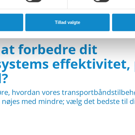
ivt arbejdsmiljø.
Tillad valgte
l at forbedre dit
ystems effektivitet,
d?
høre, hvordan vores transportbåndstilbe
 nøjes med mindre; vælg det bedste til 