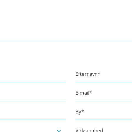
Efternavn
*
E-mail
*
By
*
Virksomhed