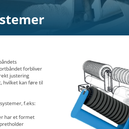
ystemer
tbåndets
portbåndet forbliver
rekt justering
 hvilket kan føre til
esystemer, f.eks:
er har et formet
opretholder