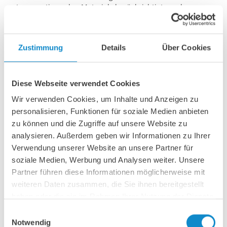
transportierenden Materials berücksichtigt werden.
Darüber hinaus spielen die Umgebung und die
spezifischen Anforderungen der Anwendung eine wichtige
Rolle im Auswahlprozess.
Zustimmung
Details
Über Cookies
Zusammenfassend lässt sich sagen, dass Führungssysteme
für Fördergurte für die Aufrechterhaltung eines effizienten
und sicheren Materialtransports entlang von
Diese Webseite verwendet Cookies
Förderanlagen unerlässlich sind. Die Auswahl des richtigen
Führungssystems und dessen ordnungsgemäße Wartung
Wir verwenden Cookies, um Inhalte und Anzeigen zu
sind der Schlüssel zur Maximierung der Leistung und
personalisieren, Funktionen für soziale Medien anbieten
Langlebigkeit von Fördersystemen bei gleichzeitiger
zu können und die Zugriffe auf unsere Website zu
Gewährleistung einer sicheren und produktiven
analysieren. Außerdem geben wir Informationen zu Ihrer
Arbeitsumgebung.
Verwendung unserer Website an unsere Partner für
soziale Medien, Werbung und Analysen weiter. Unsere
Partner führen diese Informationen möglicherweise mit
Möchten Sie die
weiteren Daten zusammen, die Sie ihnen bereitgestellt
haben oder die sie im Rahmen Ihrer Nutzung der Dienste
Effizienz, Zuverlässigkeit
gesammelt haben.
Einwilligungsauswahl
und Sicherheit Ihres
Notwendig