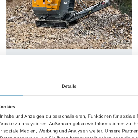
RubbleCrusher RC150T
kompakter, raupenmobiler Backenbrecher
maximale Aufgabegröße: 520 x 280 mm
Details
Durchsatz: 5 – 50 Tonnen pro Stunde
Fahrwerk mit Gummiketten
Gewicht: < 3,7 Tonnen
Cookies
Klicken Sie hier, um sich die Broschüre (Englisch)
nhalte und Anzeigen zu personalisieren, Funktionen für soziale
anzuschauen.
Website zu analysieren. Außerdem geben wir Informationen zu I
r soziale Medien, Werbung und Analysen weiter. Unsere Partner