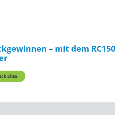
ckgewinnen – mit dem RC15
er
eschichte