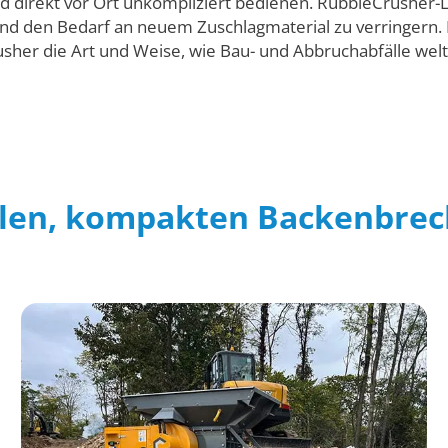
d direkt vor Ort unkompliziert bedienen. RubbleCrusher-
 den Bedarf an neuem Zuschlagmaterial zu verringern. Entw
sher die Art und Weise, wie Bau- und Abbruchabfälle wel
len, kompakten Backenbrec