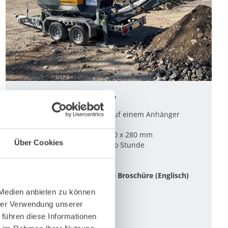
RubbleCrusher RC150V
kompakter Backenbrecher auf einem Anhänger
maximale Aufgabegröße: 520 x 280 mm
Über Cookies
Durchsatz: 5 – 50 Tonnen pro Stunde
Gewicht: < 3,5 Tonnen
Klicken Sie hier, um sich die Broschüre (Englisch)
anzuschauen.
 Medien anbieten zu können
hrer Verwendung unserer
 führen diese Informationen