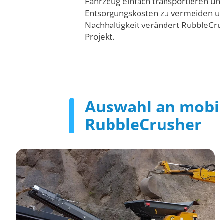
Fahrzeug einfach transportieren un
Entsorgungskosten zu vermeiden und
Nachhaltigkeit verändert RubbleCru
Projekt.
Auswahl an mobi
RubbleCrusher