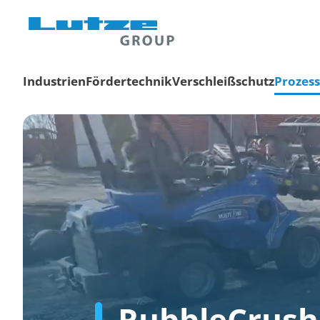
Industrien
Fördertechnik
Verschleißschutz
Prozes
RubbleCrush