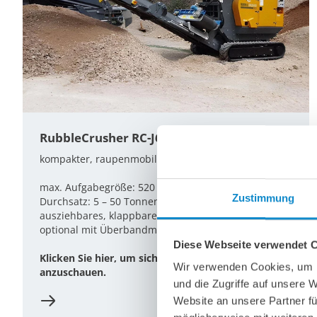
RubbleCrusher RC-J65
kompakter, raupenmobiler Backenbrecher
max. Aufgabegröße: 520 x 280 mm
Zustimmung
Durchsatz: 5 – 50 Tonnen pro Stunde
ausziehbares, klappbares Förderband
optional mit Überbandmagnet erhältlich
Diese Webseite verwendet 
Klicken Sie hier, um sich die Broschüre
Wir verwenden Cookies, um I
anzuschauen.
und die Zugriffe auf unsere 
Website an unsere Partner fü