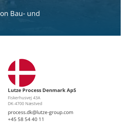
von Bau- und
Lutze Process Denmark ApS
Fiskerhusvej 43A
DK-4700 Næstved
process.dk@lutze-group.com
+45 58 54 40 11