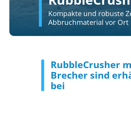
Kompakte und robuste Ze
Abbruchmaterial vor Ort
RubbleCrusher m
Brecher sind erhä
bei