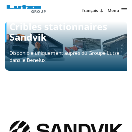
français
Menu
Cribles stationnaires
Sandvik
Disponible uniquement auprès du Groupe Lutze
dans le Benelux