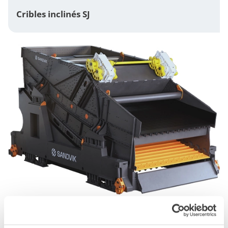
Cribles inclinés SJ
Cribles multi-pente SM