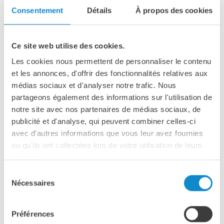
Consentement
Détails
À propos des cookies
Ce site web utilise des cookies.
Les cookies nous permettent de personnaliser le contenu
et les annonces, d'offrir des fonctionnalités relatives aux
médias sociaux et d'analyser notre trafic. Nous
partageons également des informations sur l'utilisation de
notre site avec nos partenaires de médias sociaux, de
publicité et d'analyse, qui peuvent combiner celles-ci
avec d'autres informations que vous leur avez fournies
ou qu'ils ont collectées lors de votre utilisation de leurs
services.
Sélection
Cribles multi-pente SN
Nécessaires
du
consentement
Préférences