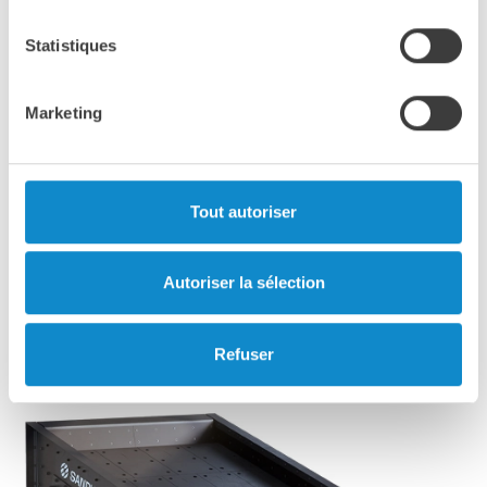
Statistiques
Marketing
Tout autoriser
Autoriser la sélection
Cribles compacts “à gravité” SS et SF
Refuser