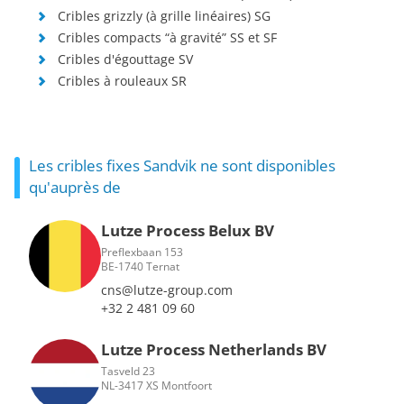
Cribles grizzly (à grille linéaires) SG
Cribles compacts “à gravité” SS et SF
Cribles d'égouttage SV
Cribles à rouleaux SR
Les cribles fixes Sandvik ne sont disponibles
qu'auprès de
Lutze Process Belux BV
Preflexbaan 153
BE-1740 Ternat
cns@lutze-group.com
+32 2 481 09 60
Lutze Process Netherlands BV
Tasveld 23
NL-3417 XS Montfoort