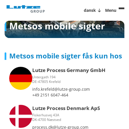
dansk
Menu
Metsos mobile sigter
Metsos mobile sigter fås kun hos
Lutze Process Germany GmbH
Untergath 194
DE-47805 Krefeld
info.krefeld@lutze-group.com
+49 2151 6047-464
Lutze Process Denmark ApS
Fiskerhusvej 43A
DK-4700 Næstved
process.dk@lutze-group.com