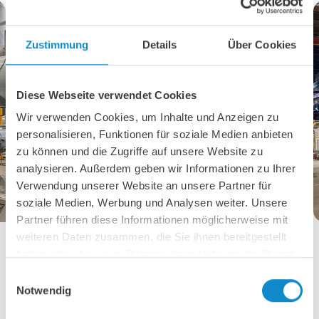
Zustimmung
Details
Über Cookies
Diese Webseite verwendet Cookies
Wir verwenden Cookies, um Inhalte und Anzeigen zu
personalisieren, Funktionen für soziale Medien anbieten
zu können und die Zugriffe auf unsere Website zu
analysieren. Außerdem geben wir Informationen zu Ihrer
Verwendung unserer Website an unsere Partner für
soziale Medien, Werbung und Analysen weiter. Unsere
Partner führen diese Informationen möglicherweise mit
Werkstest der Metso XM500-Pumpe
weiteren Daten zusammen, die Sie ihnen bereitgestellt
haben oder die sie im Rahmen Ihrer Nutzung der Dienste
gesammelt haben.
Einwilligungsauswahl
Notwendig
Ein komplettes Pumpenpaket