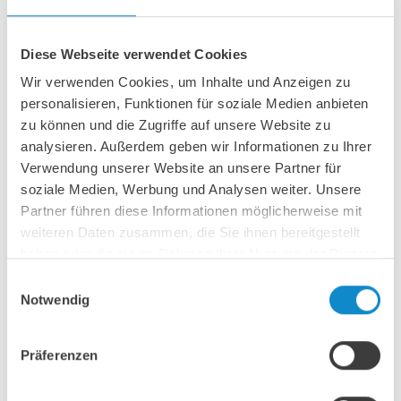
Ceralast Keramik-
Tragrollenstützringe
Diese Webseite verwendet Cookies
Wir verwenden Cookies, um Inhalte und Anzeigen zu
Ceralast Stützringe bestehen aus einer Kombination von
personalisieren, Funktionen für soziale Medien anbieten
Keramik und Hochleistungsgummi und sind Stützringe für
zu können und die Zugriffe auf unsere Website zu
extreme Anwendungen. Die verschleißfeste Spezialkeramik
analysieren. Außerdem geben wir Informationen zu Ihrer
schützt den Stützring vor abrasiven Medien wie
Glassplittern, wie in
diesem Beispiel von Ardagh
, aber
Verwendung unserer Website an unsere Partner für
auch Quarz, Stein oder Metall.
soziale Medien, Werbung und Analysen weiter. Unsere
Partner führen diese Informationen möglicherweise mit
Mit Ceralast Keramikstützringen werden deutlich längere
weiteren Daten zusammen, die Sie ihnen bereitgestellt
Standzeiten erreicht. Im Abriebtest (DIN4649) zeigt der
Ceralast Stützring keinen messbaren Abrieb. Die Keramik
haben oder die sie im Rahmen Ihrer Nutzung der Dienste
ist durch ein spezielles Verfahren untrennbar mit dem
gesammelt haben.
Einwilligungsauswahl
Gummi verbunden. Der Gummikern garantiert weiterhin
Notwendig
eine gute Elastizität und Dämpfung.
Ceralast bietet eine ganze Reihe von Vorteilen
Präferenzen
Neben der Tatsache, dass kein messbarer Abrieb an den
Ringen auftritt, bleiben Elastizität und Dämpfung extrem