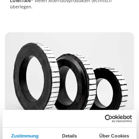
LUWITAN
vielen Alternativprodukten technisch
überlegen.
Ceralast Stützringe
Zustimmung
Details
Über Cookies