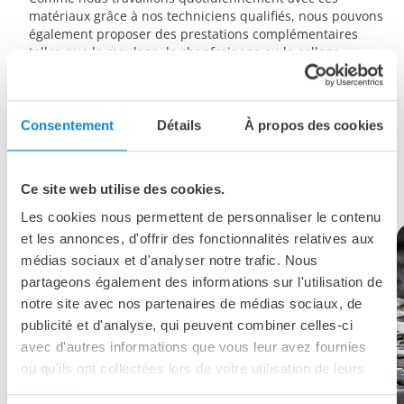
matériaux grâce à nos techniciens qualifiés, nous pouvons
également proposer des prestations complémentaires
telles que le meulage, le chanfreinage ou le collage.
Consentement
Détails
À propos des cookies
Des possibilités infinies avec le
service de découpe au jet d'eau
du Groupe Lutze
Ce site web utilise des cookies.
Les cookies nous permettent de personnaliser le contenu
et les annonces, d'offrir des fonctionnalités relatives aux
médias sociaux et d'analyser notre trafic. Nous
partageons également des informations sur l'utilisation de
Pour regarder cette vidéo YouTube, vous devez
notre site avec nos partenaires de médias sociaux, de
accepter les cookies marketing.
publicité et d'analyse, qui peuvent combiner celles-ci
avec d'autres informations que vous leur avez fournies
Cookie Settings
ou qu'ils ont collectées lors de votre utilisation de leurs
services.